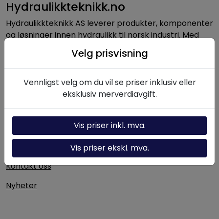
Hydraulikkteknikk.no
Hydraulikkteknikk AS leverer produkter, komponenter
og løsninger innen hydraulikk til norsk industri. Med
lang erfaring og solid fagkompetanse bistår vi kunder
Velg prisvisning
med alt fra enkeltkomponenter til komplette
hydrauliske systemer.
Vennligst velg om du vil se priser inklusiv eller
eksklusiv merverdiavgift.
Nyttige linker
Vis priser inkl. mva.
Hydraulikk-kalkulator
Om oss
Vis priser ekskl. mva.
Kontakt oss
Nyheter