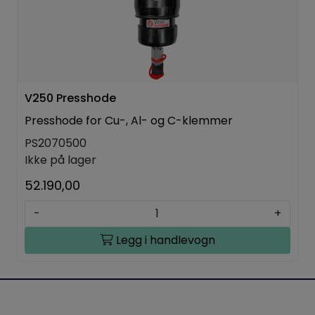
V250 Presshode
Presshode for Cu-, Al- og C-klemmer
PS2070500
Ikke på lager
52.190,00
-
+
Legg i handlevogn