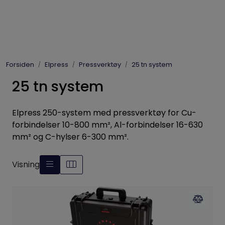
Skip to main content
Elpress
Forsiden
Elpress
Pressverktøy
25 tn system
Enerpac
25 tn system
Hydraulikk
Elpress 250-system med pressverktøy for Cu-
Dynaset
forbindelser 10-800 mm², Al-forbindelser 16-630
mm² og C-hylser 6-300 mm².
Vinsjer
Visning
Vis priser
inkl. mva.