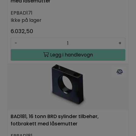
med låsemutter
EPBAD171
Ikke på lager
6.032,50
-
+
Legg i handlevogn
BAD181, 16 tonn BRD sylinder tilbehør,
fotbrakett med låsemutter
EPBAD181