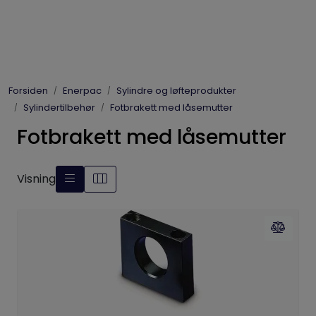
Skip to main content
Elpress
Forsiden
Enerpac
Sylindre og løfteprodukter
Enerpac
Sylindertilbehør
Fotbrakett med låsemutter
Fotbrakett med låsemutter
Hydraulikk
Dynaset
Visning
Vinsjer
Vis priser
inkl. mva.