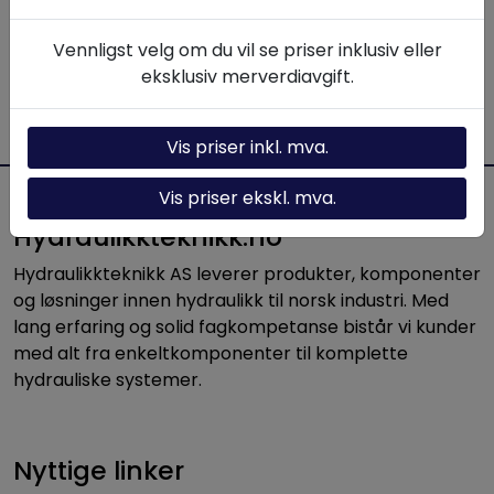
11.308,75
Vennligst velg om du vil se priser inklusiv eller
-
+
eksklusiv merverdiavgift.
Legg i handlevogn
Vis priser inkl. mva.
Vis priser ekskl. mva.
Hydraulikkteknikk.no
Hydraulikkteknikk AS leverer produkter, komponenter
og løsninger innen hydraulikk til norsk industri. Med
lang erfaring og solid fagkompetanse bistår vi kunder
med alt fra enkeltkomponenter til komplette
hydrauliske systemer.
Nyttige linker