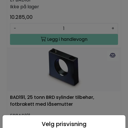
Ikke på lager
10.285,00
-
+
Legg i handlevogn
BAD191, 25 tonn BRD sylinder tilbehør,
fotbrakett med låsemutter
EPBAD191
Ikke på lager
Velg prisvisning