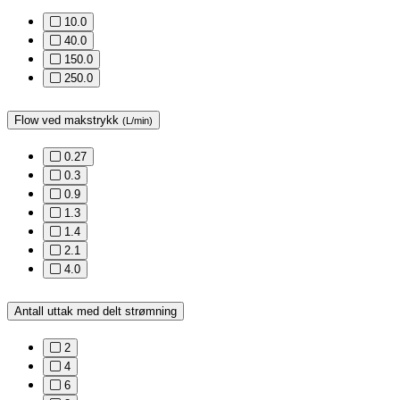
10.0
40.0
150.0
250.0
Flow ved makstrykk
(L/min)
0.27
0.3
0.9
1.3
1.4
2.1
4.0
Antall uttak med delt strømning
2
4
6