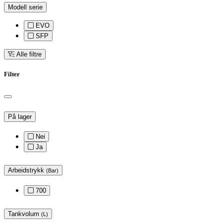
Modell serie
EVO
SFP
Alle filtre
Filter
På lager
Nei
Ja
Arbeidstrykk
(Bar)
700
Tankvolum
(L)