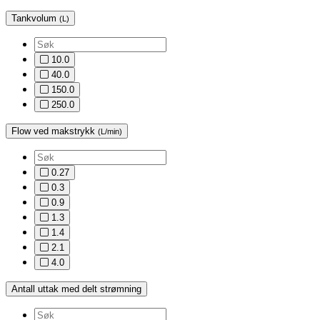
Tankvolum
(L)
10.0
40.0
150.0
250.0
Flow ved makstrykk
(L/min)
0.27
0.3
0.9
1.3
1.4
2.1
4.0
Antall uttak med delt strømning