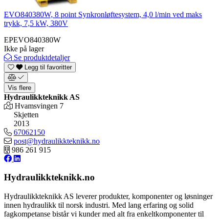
EVO840380W, 8 point Synkronløftesystem, 4,0 l/min ved maks
trykk, 7,5 kW, 380V
EPEVO840380W
Ikke på lager
Se produktdetaljer
Legg til favoritter
Vis flere
Hydraulikkteknikk AS
Hvamsvingen 7
Skjetten
2013
67062150
post@hydraulikkteknikk.no
986 261 915
Hydraulikkteknikk.no
Hydraulikkteknikk AS leverer produkter, komponenter og løsninger
innen hydraulikk til norsk industri. Med lang erfaring og solid
fagkompetanse bistår vi kunder med alt fra enkeltkomponenter til