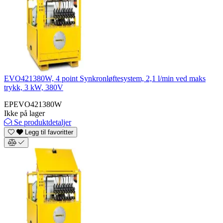
EVO421380W, 4 point Synkronløftesystem, 2,1 l/min ved maks
trykk, 3 kW, 380V
EPEVO421380W
Ikke på lager
Se produktdetaljer
Legg til favoritter