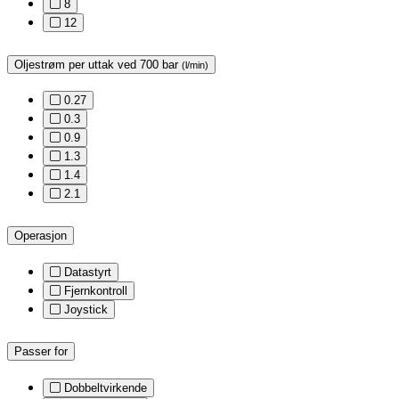
8
12
Oljestrøm per uttak ved 700 bar
(l/min)
0.27
0.3
0.9
1.3
1.4
2.1
Operasjon
Datastyrt
Fjernkontroll
Joystick
Passer for
Dobbeltvirkende