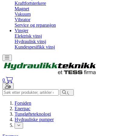
Kraftfortsterkere
Magnet
Vakuum
Vibrator
Service og reparasjon
Vinsjer
Elektrisk vinsj
Hydraulisk vinsj
Kundespesifikk vinsj
Toggle navigation
0
Toggle navigation
Forsiden
Enerpac
Tungløfteteknologi
Hydrauliske pumper