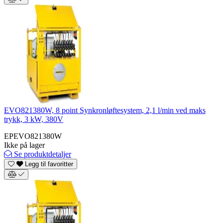
EVO821380W, 8 point Synkronløftesystem, 2,1 l/min ved maks
trykk, 3 kW, 380V
EPEVO821380W
Ikke på lager
Se produktdetaljer
Legg til favoritter