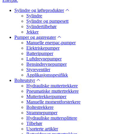
Enerpac
Sylindre og løfteprodukter
Sylindre
Sylindre og pumpesett
Sylindertilbehør
Jekker
Pumper og aggregater
Manuelle enerpac-pumper
Elektriskepumper
Batteripumper
Luftdrevnepumper
Bensindrevnepumper
Styreventiler
Applikasjonsspesifikk
Bolteutstyr
Hydrauliske muttertrekkere
Pneumatiske muttertrekkere
Muttertrekkerpumper
Manuelle momentforsterkere
Boltestrekkere
Strammepumper
Hydrauliske muttersplittere
Tilbehør
Usorterte artikler