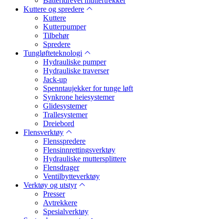
Batteridrevet muttertrekker
Kuttere og spredere
Kuttere
Kutterpumper
Tilbehør
Spredere
Tungløfteteknologi
Hydrauliske pumper
Hydrauliske traverser
Jack-up
Spenntaujekker for tunge løft
Synkrone heiesystemer
Glidesystemer
Trallesystemer
Dreiebord
Flensverktøy
Flensspredere
Flensinnrettingsverktøy
Hydrauliske muttersplittere
Flensdrager
Ventilbytteverktøy
Verktøy og utstyr
Presser
Avtrekkere
Spesialverktøy