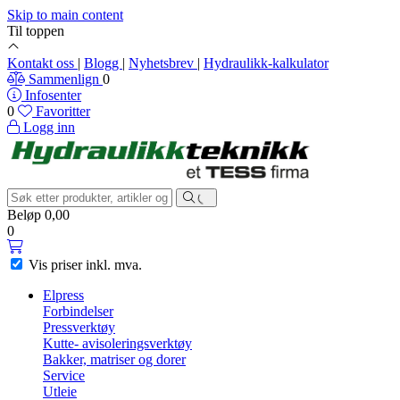
Skip to main content
Til toppen
Kontakt oss
|
Blogg
|
Nyhetsbrev
|
Hydraulikk-kalkulator
Sammenlign
0
Infosenter
0
Favoritter
Logg inn
Beløp
0,00
0
Vis priser
inkl. mva.
Elpress
Forbindelser
Pressverktøy
Kutte- avisoleringsverktøy
Bakker, matriser og dorer
Service
Utleie