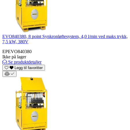
EVO840380, 8 point Synkronløftesystem, 4,0 l/min ved maks trykk,
7,5 kW, 380V
EPEVO840380
Ikke på lager
Se produktdetaljer
Legg til favoritter