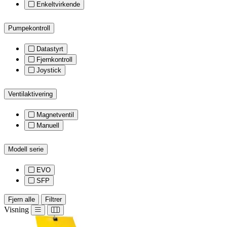
Enkeltvirkende
Pumpekontroll
Datastyrt
Fjernkontroll
Joystick
Ventilaktivering
Magnetventil
Manuell
Modell serie
EVO
SFP
Fjern alle
Filtrer
Visning