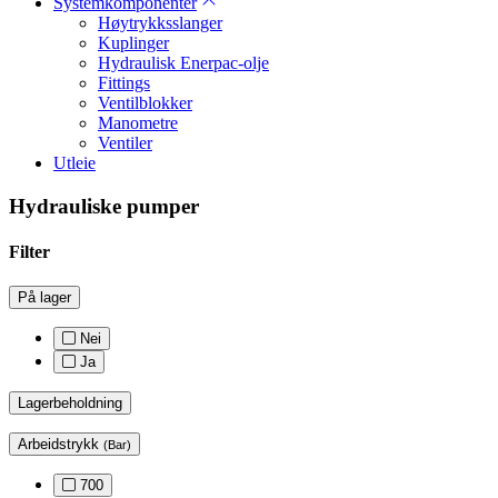
Systemkomponenter
Høytrykksslanger
Kuplinger
Hydraulisk Enerpac-olje
Fittings
Ventilblokker
Manometre
Ventiler
Utleie
Hydrauliske pumper
Filter
På lager
Nei
Ja
Lagerbeholdning
Arbeidstrykk
(Bar)
700