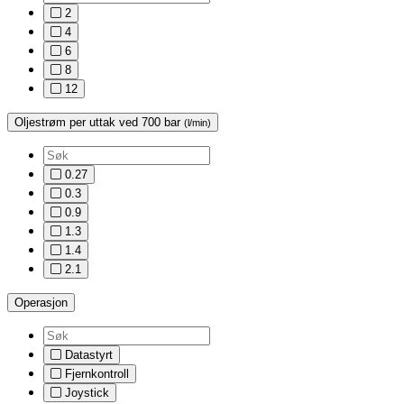
2
4
6
8
12
Oljestrøm per uttak ved 700 bar
(l/min)
0.27
0.3
0.9
1.3
1.4
2.1
Operasjon
Datastyrt
Fjernkontroll
Joystick