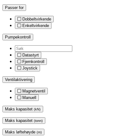
Passer for
Dobbeltvirkende
Enkeltvirkende
Pumpekontroll
Datastyrt
Fjernkontroll
Joystick
Ventilaktivering
Magnetventil
Manuell
Maks kapasitet
(kN)
Maks kapasitet
(tonn)
Maks løftehøyde
(m)