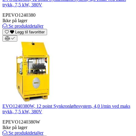
trykk, 7,5 kW, 380V
EPEVO1240380
Ikke på lager
Se produktdetaljer
Legg til favoritter
EVO1240380W, 12 point Synkronløftesystem, 4,0 l/min ved maks
trykk, 7,5 kW, 380V
EPEVO1240380W
Ikke på lager
Se produktdetaljer