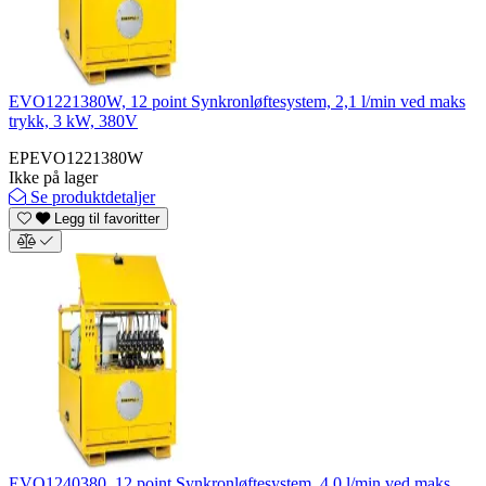
EVO1221380W, 12 point Synkronløftesystem, 2,1 l/min ved maks
trykk, 3 kW, 380V
EPEVO1221380W
Ikke på lager
Se produktdetaljer
Legg til favoritter
EVO1240380, 12 point Synkronløftesystem, 4,0 l/min ved maks