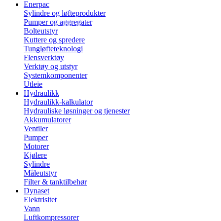
Enerpac
Sylindre og løfteprodukter
Pumper og aggregater
Bolteutstyr
Kuttere og spredere
Tungløfteteknologi
Flensverktøy
Verktøy og utstyr
Systemkomponenter
Utleie
Hydraulikk
Hydraulikk-kalkulator
Hydrauliske løsninger og tjenester
Akkumulatorer
Ventiler
Pumper
Motorer
Kjølere
Sylindre
Måleutstyr
Filter & tanktilbehør
Dynaset
Elektrisitet
Vann
Luftkompressorer