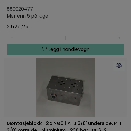
880020477
Mer enn 5 på lager
2.576,25
-
+
Legg i handlevogn
Montasjeblokk | 2 x NG6 | A-B 3/8' underside, P-T
3/8' kortside | Aluminium | 230 bar | BL 6-2