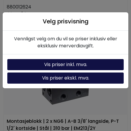
880012624
Ikke på lager
Velg prisvisning
6.187,50
-
+
Vennligst velg om du vil se priser inklusiv eller
eksklusiv merverdiavgift.
Legg i handlevogn
Vis priser inkl. mva.
Vis priser ekskl. mva.
Montasjeblokk | 2 x NG6 | A-B 3/8' langside, P-T
1/2' kortside | Stål | 310 bar | EM213/2Y