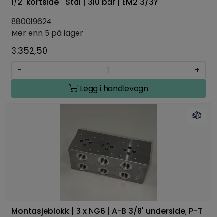
1/2' kortside | Stål | 310 bar | EM213/3Y
880019624
Mer enn 5 på lager
3.352,50
-
+
Legg i handlevogn
Montasjeblokk | 3 x NG6 | A-B 3/8' underside, P-T