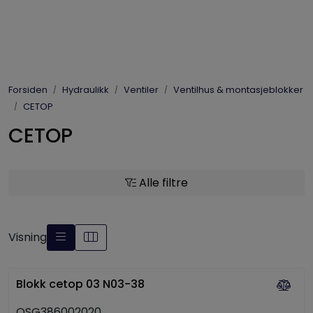
Skip to main content
Elpress
Forsiden
Hydraulikk
Ventiler
Ventilhus & montasjeblokker
Enerpac
CETOP
CETOP
Hydraulikk
Dynaset
Alle filtre
Vinsjer
Visning
Vis priser
inkl. mva.
Blokk cetop 03 N03-38
OSG386002020