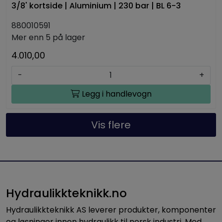
3/8' kortside | Aluminium | 230 bar | BL 6-3
880010591
Mer enn 5 på lager
4.010,00
-
+
Legg i handlevogn
Vis flere
Hydraulikkteknikk.no
Hydraulikkteknikk AS leverer produkter, komponenter
og løsninger innen hydraulikk til norsk industri. Med