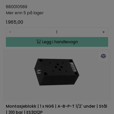
880010589
Mer enn 5 på lager
1.965,00
-
+
Legg i handlevogn
Montasjeblokk | 1 x NG6 | A-B-P-T 1/2' under | Stål
| 310 bar | ES3D12P