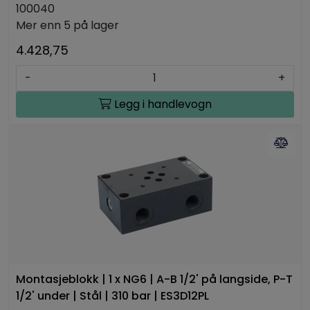
100040
Mer enn 5 på lager
4.428,75
-
+
Legg i handlevogn
Montasjeblokk | 1 x NG6 | A-B 1/2' på langside, P-T
1/2' under | Stål | 310 bar | ES3D12PL