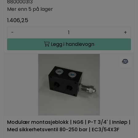
880000313
Mer enn 5 på lager
1.406,25
-
+
Legg i handlevogn
Modulær montasjeblokk | NG6 | P-T 3/4' | Innløp |
Med sikkerhetsventil 80-250 bar | EC3/54X3F