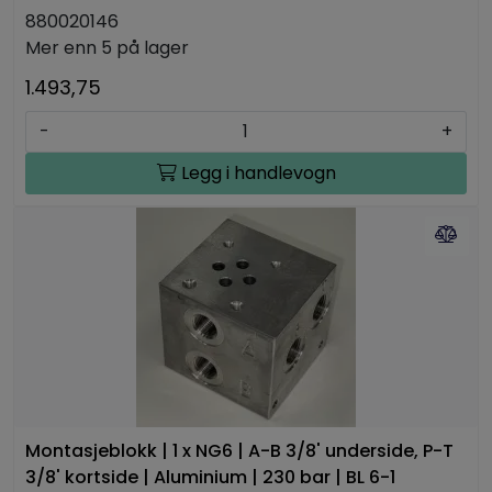
880020146
Mer enn 5 på lager
1.493,75
-
+
Legg i handlevogn
Montasjeblokk | 1 x NG6 | A-B 3/8' underside, P-T
3/8' kortside | Aluminium | 230 bar | BL 6-1