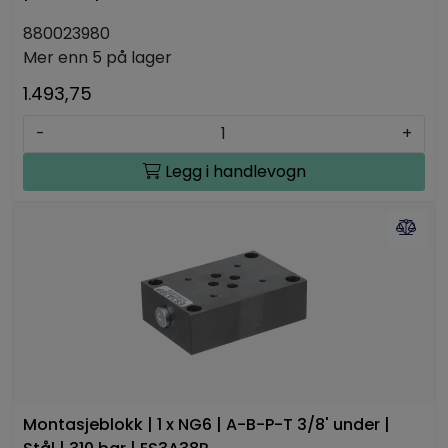
880023980
Mer enn 5 på lager
1.493,75
-
+
Legg i handlevogn
Montasjeblokk | 1 x NG6 | A-B-P-T 3/8' under |