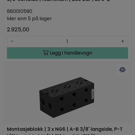
880010590
Mer enn 5 på lager
2.925,00
-
+
Legg i handlevogn
Montasjeblokk | 3 x NG6 | A-B 3/8' langside, P-T