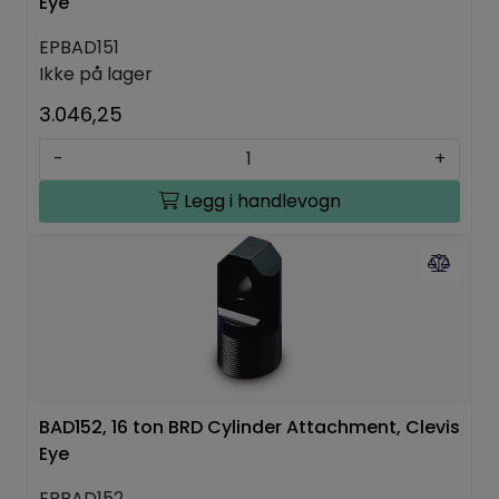
Eye
EPBAD151
Ikke på lager
3.046,25
-
+
Legg i handlevogn
BAD152, 16 ton BRD Cylinder Attachment, Clevis
Eye
EPBAD152