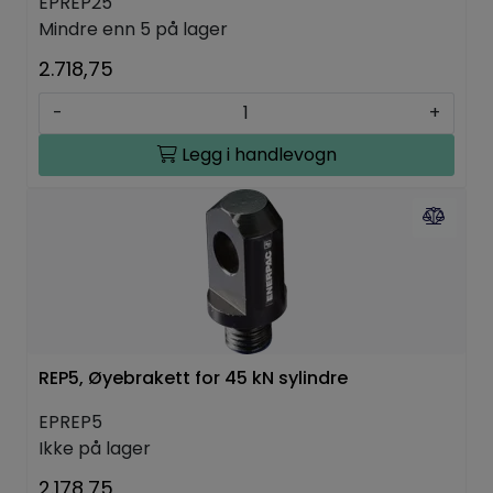
EPREP25
Mindre enn 5 på lager
2.718,75
-
+
Legg i handlevogn
REP5, Øyebrakett for 45 kN sylindre
EPREP5
Ikke på lager
2.178,75