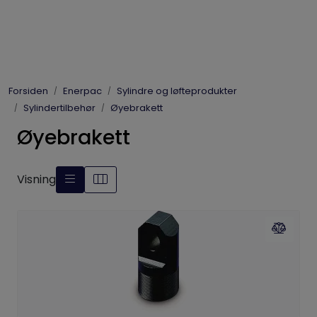
Skip to main content
Elpress
Forsiden
Enerpac
Sylindre og løfteprodukter
Enerpac
Sylindertilbehør
Øyebrakett
Øyebrakett
Hydraulikk
Dynaset
Visning
Vinsjer
Vis priser
inkl. mva.