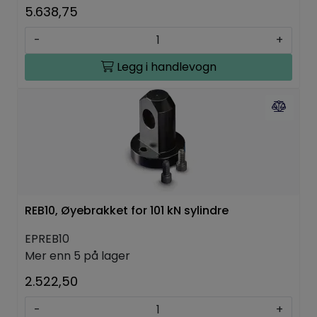
5.638,75
-
+
Legg i handlevogn
REB10, Øyebrakket for 101 kN sylindre
EPREB10
Mer enn 5 på lager
2.522,50
-
+