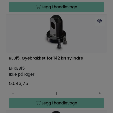
Legg i handlevogn
REB15, Øyebrakket for 142 kN sylindre
EPREB15
Ikke på lager
5.543,75
-
+
Legg i handlevogn