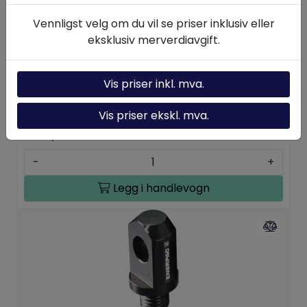
Vennligst velg om du vil se priser inklusiv eller
eksklusiv merverdiavgift.
REB5, Øyebrakett for 45 kN sylindre
Vis priser inkl. mva.
EPREB5
Ikke på lager
Vis priser ekskl. mva.
2.162,50
-
+
Legg i handlevogn