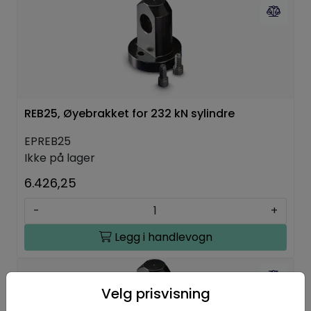
REB25, Øyebrakket for 232 kN sylindre
EPREB25
Ikke på lager
6.426,25
-
+
Legg i handlevogn
Velg prisvisning