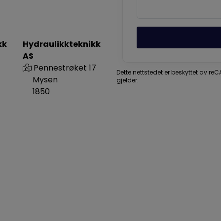
kk
Hydraulikkteknikk
AS
Pennestrøket 17
Dette nettstedet er beskyttet av r
Mysen
gjelder.
1850