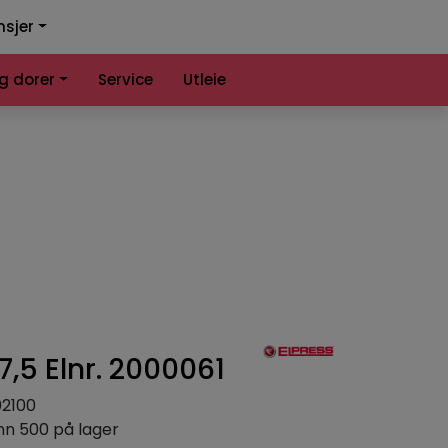
0
0
nsjer
nlign
Infosenter
Favoritter
Logg inn
og dorer
Service
Utleie
,5 Elnr. 2000061
2100
nn 500 på lager