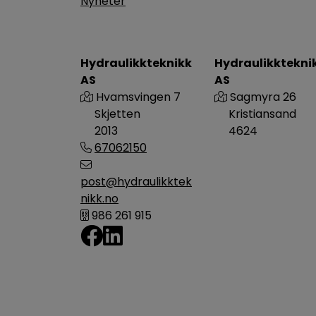
Nyheter
Hydraulikkteknikk
Hydraulikktekni
AS
AS
Hvamsvingen 7
Sagmyra 26
Skjetten
Kristiansand
2013
4624
67062150
post@hydraulikktek
nikk.no
986 261 915