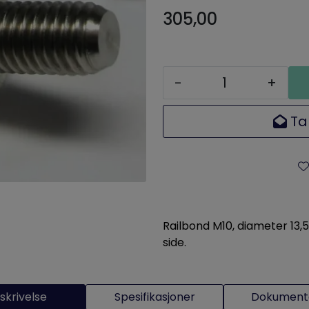
305,00
-
+
Ta
Railbond M10, diameter 13
side.
skrivelse
Spesifikasjoner
Dokumenta