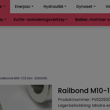
ss
Enerpac
Hydraulikk
Dynaset
Vi
k-kalkulator
Samme
øy
Kutte- avisoleringsverktøy
Bakker, matriser 
Railbond M10-17,5 Elnr. 2000061
Railbond M10-17
Produktnummer:
PS522500
Lagerbeholdning:
Mindre e