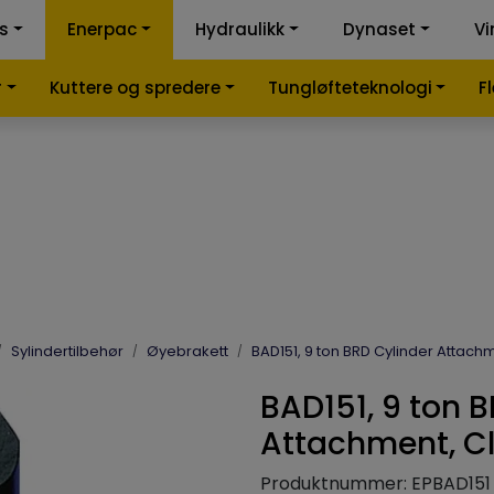
ss
Enerpac
Hydraulikk
Dynaset
Vi
k-kalkulator
Samme
r
Kuttere og spredere
Tungløfteteknologi
F
Sylindertilbehør
Øyebrakett
BAD151, 9 ton BRD Cylinder Attachm
BAD151, 9 ton 
Attachment, Cl
Produktnummer:
EPBAD151