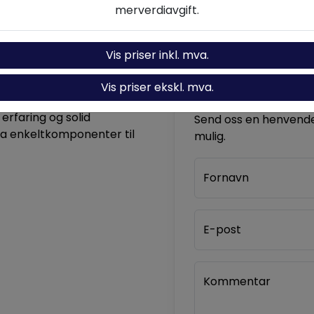
merverdiavgift.
Vis priser inkl. mva.
Vis priser ekskl. mva.
Kontakt oss
komponenter og løsninger
 erfaring og solid
Send oss en henvendel
ra enkeltkomponenter til
mulig.
Fornavn
E-post
Kommentar