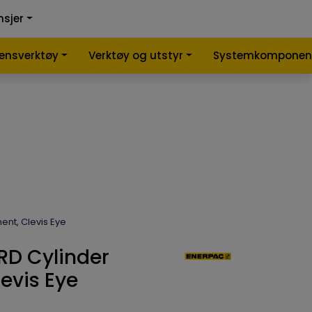
0
0
nsjer
nlign
Infosenter
Favoritter
Logg inn
lensverktøy
Verktøy og utstyr
Systemkomponen
ent, Clevis Eye
BRD Cylinder
evis Eye