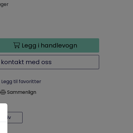
ager
Legg i handlevogn
 kontakt med oss
Legg til favoritter
Sammenlign
rkiv