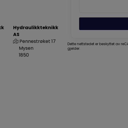
kk
Hydraulikkteknikk
AS
Pennestrøket 17
Dette nettstedet er beskyttet av r
Mysen
gjelder.
1850