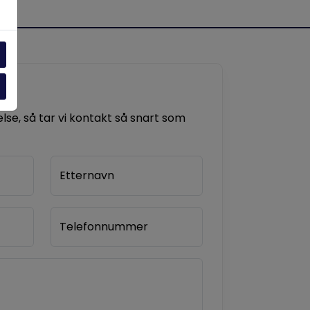
se, så tar vi kontakt så snart som
Etternavn
Telefonnummer