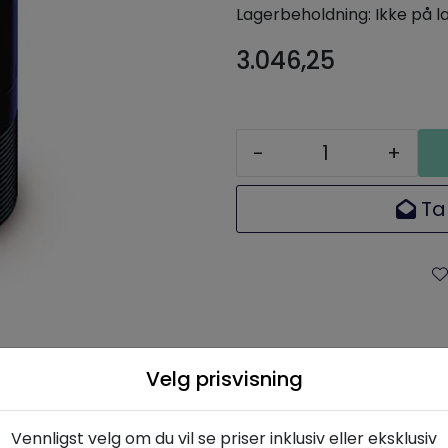
Lagerbeholdning:
Ikke på l
3.046,25
-
+
Ta
Velg prisvisning
skrivelse
Spesifikasjoner
Dokumenta
Vennligst velg om du vil se priser inklusiv eller eksklusiv