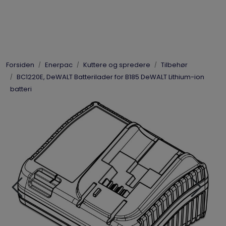
Skip to main content
Elpress
Forsiden
Enerpac
Kuttere og spredere
Tilbehør
Enerpac
BC1220E, DeWALT Batterilader for B185 DeWALT Lithium-ion
batteri
Hydraulikk
Dynaset
Vinsjer
Vis priser
inkl. mva.