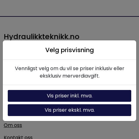
Hydraulikkteknikk.no
Hydraulikkteknikk AS leverer produkter, komponenter
Velg prisvisning
og løsninger innen hydraulikk til norsk industri. Med
lang erfaring og solid fagkompetanse bistår vi kunder
Vennligst velg om du vil se priser inklusiv eller
med alt fra enkeltkomponenter til komplette
eksklusiv merverdiavgift.
hydrauliske systemer.
Vis priser inkl. mva.
Nyttige linker
Vis priser ekskl. mva.
Hydraulikk-kalkulator
Om oss
Kontakt oss