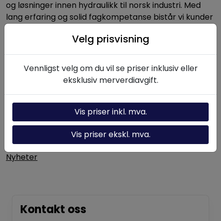
og løsninger innen hydraulikk til norsk industri. Med
lang erfaring og solid fagkompetanse bistår vi kunder
med alt fra enkeltkomponenter til komplette
Velg prisvisning
hydrauliske systemer.
Vennligst velg om du vil se priser inklusiv eller
Nyttige linker
eksklusiv merverdiavgift.
Hydraulikk-kalkulator
Vis priser inkl. mva.
Om oss
Vis priser ekskl. mva.
Kontakt oss
Nyheter
Kontakt oss