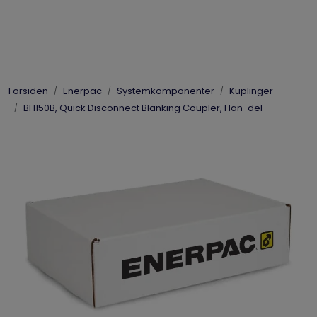
Skip to main content
Elpress
Forsiden
Enerpac
Systemkomponenter
Kuplinger
Enerpac
BH150B, Quick Disconnect Blanking Coupler, Han-del
Hydraulikk
Dynaset
Vinsjer
Vis priser
inkl. mva.