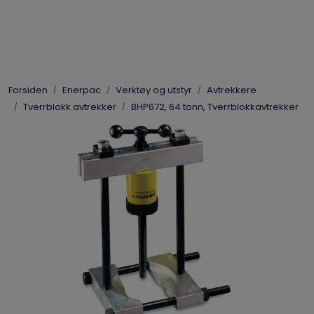
Skip to main content
Elpress
Forsiden
Enerpac
Verktøy og utstyr
Avtrekkere
Enerpac
Tverrblokk avtrekker
BHP672, 64 tonn, Tverrblokkavtrekker
Hydraulikk
Dynaset
Vinsjer
Vis priser
inkl. mva.