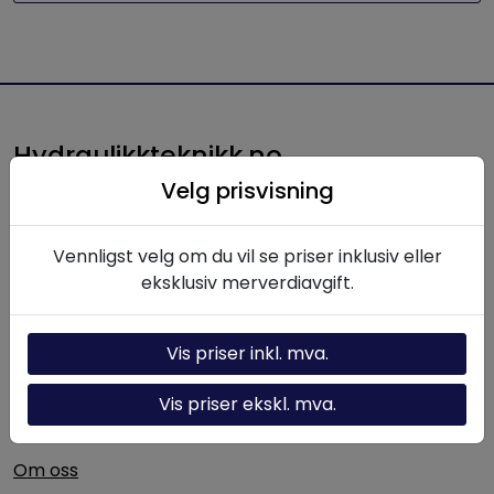
Hydraulikkteknikk.no
Velg prisvisning
Hydraulikkteknikk AS leverer produkter, komponenter
og løsninger innen hydraulikk til norsk industri. Med
lang erfaring og solid fagkompetanse bistår vi kunder
Vennligst velg om du vil se priser inklusiv eller
med alt fra enkeltkomponenter til komplette
eksklusiv merverdiavgift.
hydrauliske systemer.
Vis priser inkl. mva.
Nyttige linker
Vis priser ekskl. mva.
Hydraulikk-kalkulator
Om oss