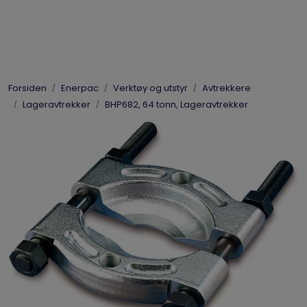
Skip to main content
Elpress
Forsiden
Enerpac
Verktøy og utstyr
Avtrekkere
Enerpac
Lageravtrekker
BHP682, 64 tonn, Lageravtrekker
Hydraulikk
Dynaset
Vinsjer
Vis priser
inkl. mva.