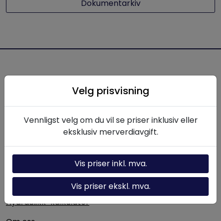
Dokumentarkiv
Hydraulikkteknikk.no
Velg prisvisning
Hydraulikkteknikk AS leverer produkter, komponenter
og løsninger innen hydraulikk til norsk industri. Med
Vennligst velg om du vil se priser inklusiv eller
lang erfaring og solid fagkompetanse bistår vi kunder
eksklusiv merverdiavgift.
med alt fra enkeltkomponenter til komplette
hydrauliske systemer.
Vis priser inkl. mva.
Nyttige linker
Vis priser ekskl. mva.
Hydraulikk-kalkulator