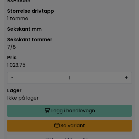
BSH10088
1 tomme
7/8
1.023,75
-
+
Ikke på lager
Legg i handlevogn
Se variant