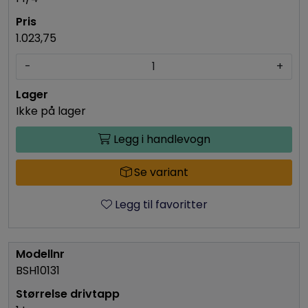
1.023,75
-
+
Ikke på lager
Legg i handlevogn
Se variant
Legg til favoritter
BSH10131