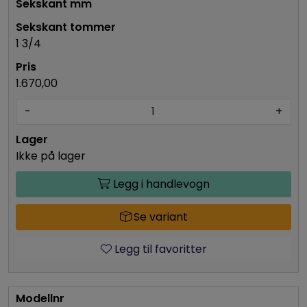
1 3/4
1.670,00
-
+
Ikke på lager
Legg i handlevogn
Se variant
Legg til favoritter