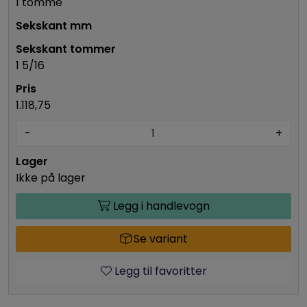
1 tomme
1 5/16
1.118,75
-
+
Ikke på lager
Legg i handlevogn
Se variant
Legg til favoritter