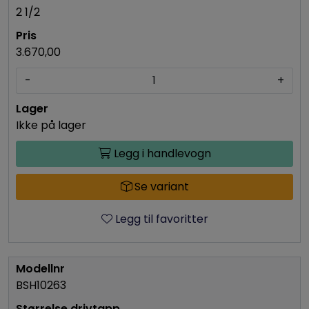
2 1/2
3.670,00
-
+
Ikke på lager
Legg i handlevogn
Se variant
Legg til favoritter
BSH10263