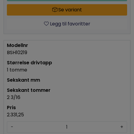
Se variant
Legg til favoritter
BSH10219
1 tomme
2 3/16
2.331,25
-
+