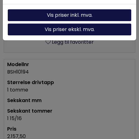
Legg i handlevogn
Vis priser inkl. mva.
Se variant
Vis priser ekskl. mva.
Legg til favoritter
BSH10194
1 tomme
1 15/16
2.157,50