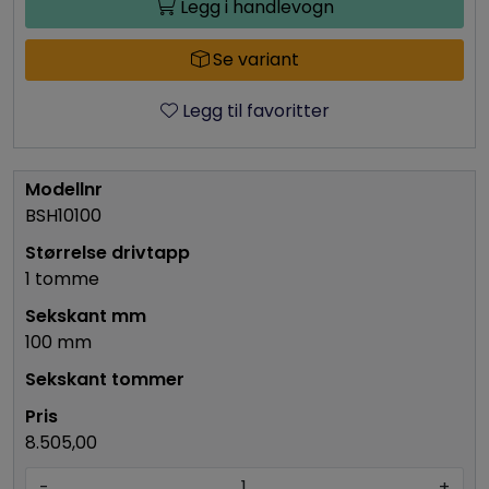
Legg i handlevogn
Se variant
Legg til favoritter
BSH10100
1 tomme
100 mm
8.505,00
-
+