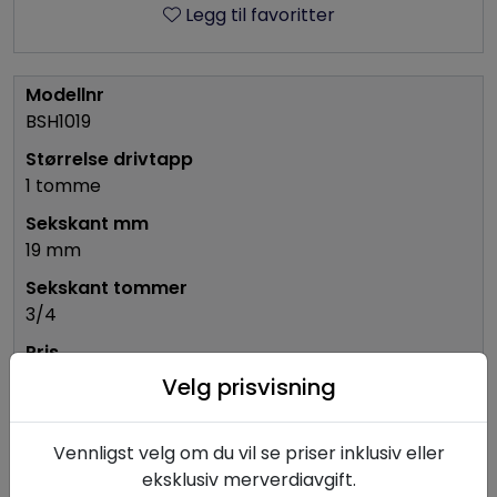
Legg til favoritter
BSH1019
1 tomme
19 mm
3/4
1.023,75
Velg prisvisning
-
+
Vennligst velg om du vil se priser inklusiv eller
eksklusiv merverdiavgift.
Ikke på lager