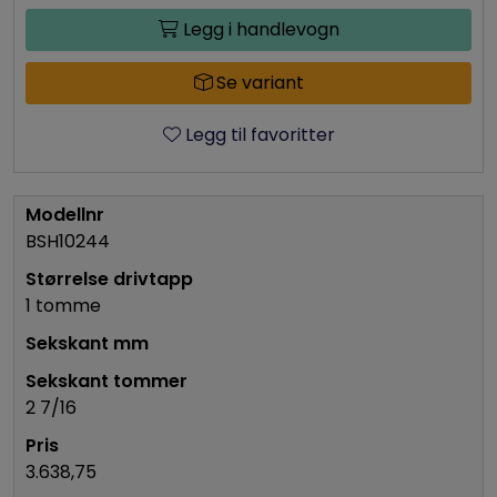
Legg i handlevogn
Se variant
Legg til favoritter
BSH10244
1 tomme
2 7/16
3.638,75