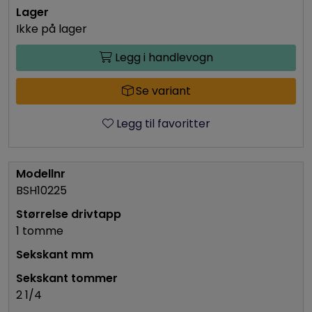
Ikke på lager
Legg i handlevogn
Se variant
Legg til favoritter
BSH10225
1 tomme
2 1/4