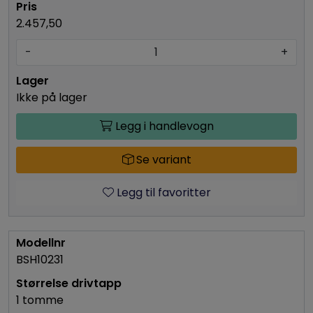
2.457,50
-
+
Ikke på lager
Legg i handlevogn
Se variant
Legg til favoritter
BSH10231
1 tomme