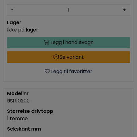
-
+
Ikke på lager
Legg i handlevogn
Se variant
Legg til favoritter
BSH10200
1 tomme