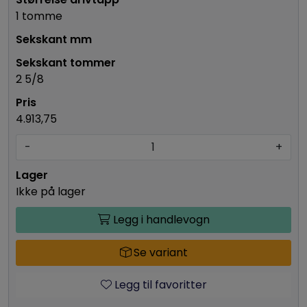
1 tomme
2 5/8
4.913,75
-
+
Ikke på lager
Legg i handlevogn
Se variant
Legg til favoritter