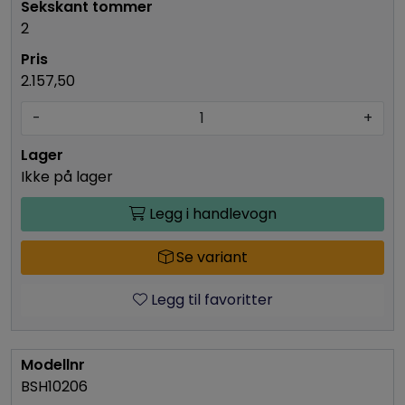
2
2.157,50
-
+
Ikke på lager
Legg i handlevogn
Se variant
Legg til favoritter
BSH10206