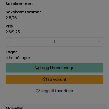
2 5/16
2.661,25
-
+
Ikke på lager
Legg i handlevogn
Se variant
Legg til favoritter