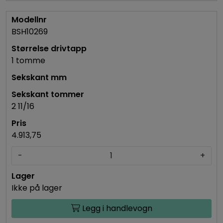
BSH10269
1 tomme
2 11/16
4.913,75
-
+
Ikke på lager
Legg i handlevogn