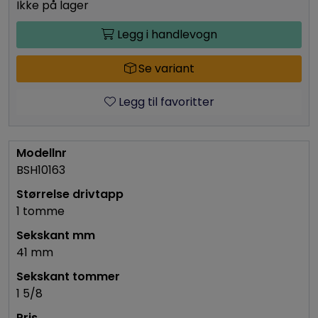
Ikke på lager
Legg i handlevogn
Se variant
Legg til favoritter
BSH10163
1 tomme
41 mm
1 5/8