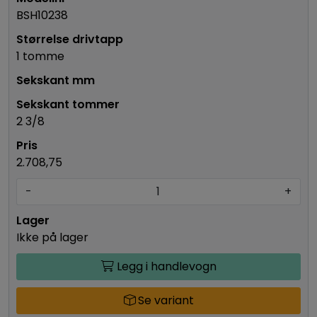
BSH10238
1 tomme
2 3/8
2.708,75
-
+
Ikke på lager
Legg i handlevogn
Se variant