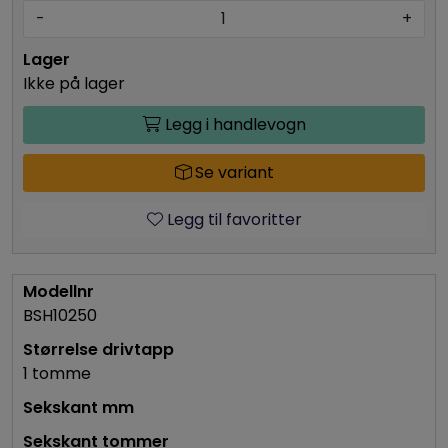
-
+
Ikke på lager
Legg i handlevogn
Se variant
Legg til favoritter
BSH10250
1 tomme