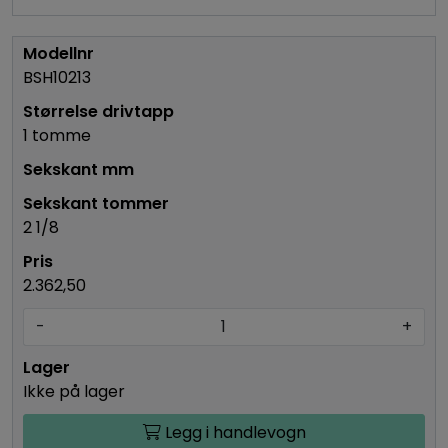
BSH10213
1 tomme
2 1/8
2.362,50
-
+
Ikke på lager
Legg i handlevogn