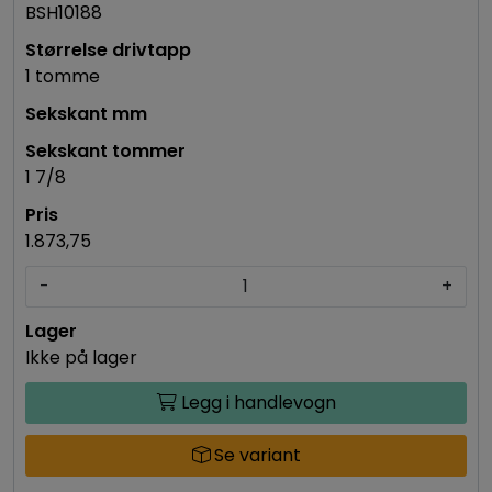
BSH10188
1 tomme
1 7/8
1.873,75
-
+
Ikke på lager
Legg i handlevogn
Se variant