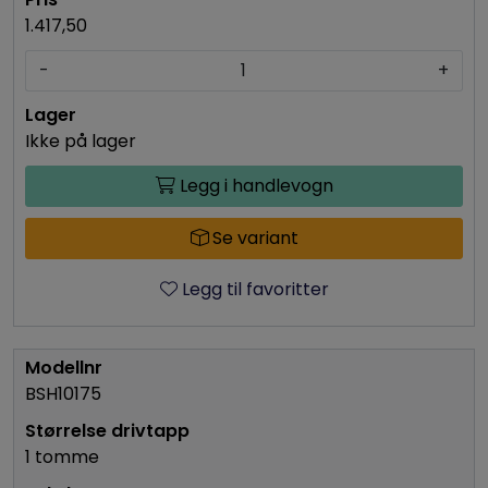
1.417,50
-
+
Ikke på lager
Legg i handlevogn
Se variant
Legg til favoritter
BSH10175
1 tomme