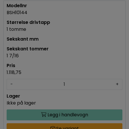
BSH10144
1 tomme
1 7/16
1.118,75
-
+
Ikke på lager
Legg i handlevogn
Se variant