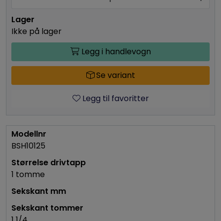
Ikke på lager
Legg i handlevogn
Se variant
Legg til favoritter
BSH10125
1 tomme
1 1/4