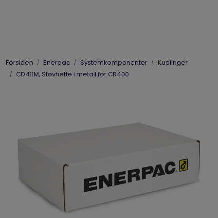
Skip to main content
Elpress
Forsiden
Enerpac
Systemkomponenter
Kuplinger
Enerpac
CD411M, Støvhette i metall for CR400
Hydraulikk
Dynaset
Vinsjer
Vis priser
inkl. mva.