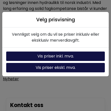
og løsninger innen hydraulikk til norsk industri. Med
lang erfaring og solid fagkompetanse bistår vi kunder
med alt fra enkeltkomponenter til komplette
Velg prisvisning
hydrauliske systemer.
Vennligst velg om du vil se priser inklusiv eller
Nyttige linker
eksklusiv merverdiavgift.
Hydraulikk-kalkulator
Vis priser inkl. mva.
Om oss
Vis priser ekskl. mva.
Kontakt oss
Nyheter
Kontakt oss