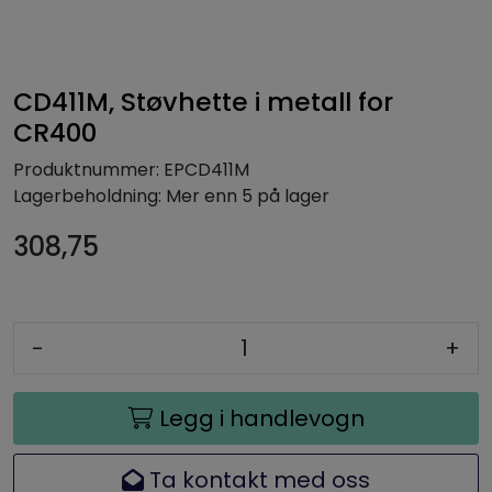
CD411M, Støvhette i metall for
CR400
Produktnummer:
EPCD411M
Lagerbeholdning:
Mer enn 5 på lager
308,75
-
+
Legg i handlevogn
Ta kontakt med oss