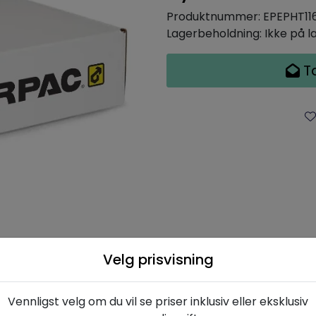
Produktnummer:
EPEPHT11
Lagerbeholdning:
Ikke på l
T
Velg prisvisning
Beskrivelse
Spesifikasjoner
Vennligst velg om du vil se priser inklusiv eller eksklusiv