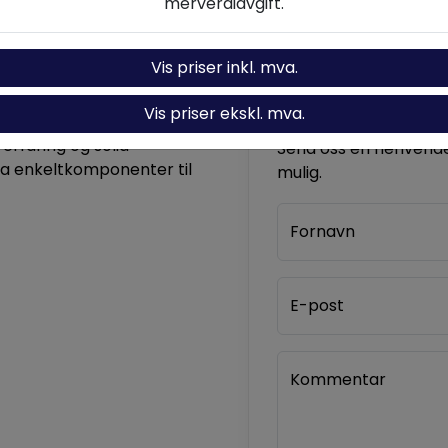
merverdiavgift.
Vis priser inkl. mva.
Kontakt oss
Vis priser ekskl. mva.
komponenter og løsninger
 erfaring og solid
Send oss en henvendel
ra enkeltkomponenter til
mulig.
Fornavn
E-post
Kommentar