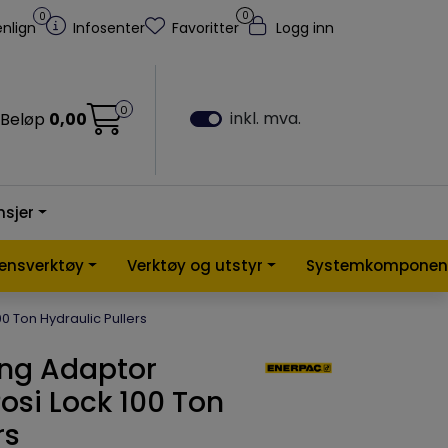
0
0
nlign
Infosenter
Favoritter
Logg inn
0
inkl. mva.
Beløp
0,00
nsjer
lensverktøy
Verktøy og utstyr
Systemkomponen
0 Ton Hydraulic Pullers
ing Adaptor
osi Lock 100 Ton
rs