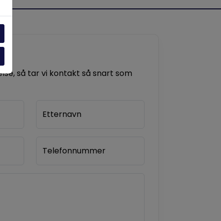
se, så tar vi kontakt så snart som
Etternavn
Telefonnummer