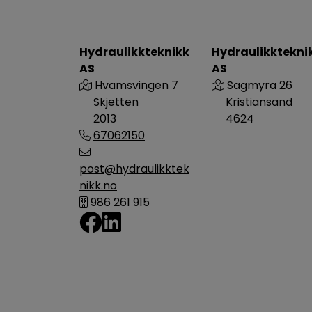
Hydraulikkteknikk
Hydraulikktekni
AS
AS
Hvamsvingen 7
Sagmyra 26
Skjetten
Kristiansand
2013
4624
67062150
post@hydraulikktek
nikk.no
986 261 915