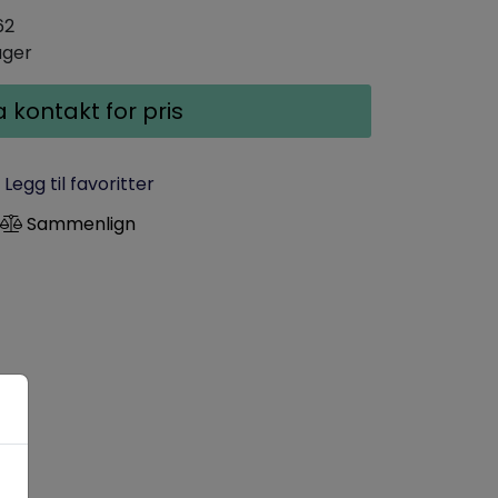
62
ager
a kontakt for pris
Legg til favoritter
Sammenlign