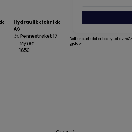
kk
Hydraulikkteknikk
AS
Pennestrøket 17
Dette nettstedet er beskyttet av r
Mysen
gjelder.
1850
Gurusoft