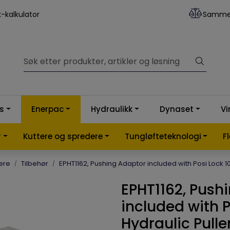
k-kalkulator
Samme
ss
Enerpac
Hydraulikk
Dynaset
Vi
r
Kuttere og spredere
Tungløfteteknologi
F
ere
Tilbehør
EPHT1162, Pushing Adaptor included with Posi Lock 10
EPHT1162, Push
included with P
Hydraulic Pulle