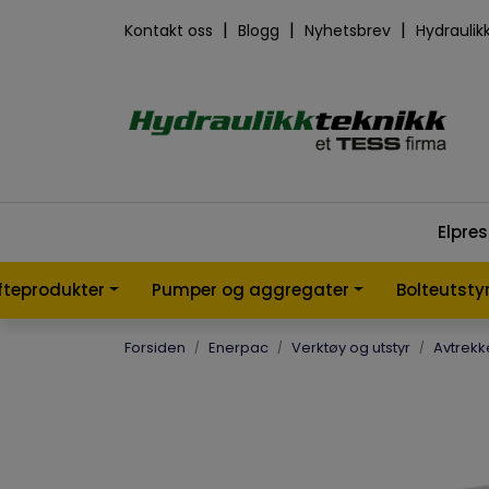
Skip to main content
|
|
|
Kontakt oss
Blogg
Nyhetsbrev
Hydraulik
Elpre
øfteprodukter
Pumper og aggregater
Bolteutsty
Forsiden
Enerpac
Verktøy og utstyr
Avtrekk