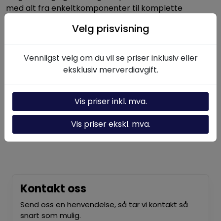
med alt fra enkeltkomponenter til komplette
hydrauliske systemer.
Velg prisvisning
Vennligst velg om du vil se priser inklusiv eller
Nyttige linker
eksklusiv merverdiavgift.
Hydraulikk-kalkulator
Om oss
Vis priser inkl. mva.
Kontakt oss
Vis priser ekskl. mva.
Nyheter
Kontakt oss
Send oss en henvendelse, så tar vi kontakt så
snart som mulig.