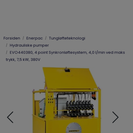
Skip to main content
Elpress
Forsiden
Enerpac
Tungløfteteknologi
Enerpac
Hydrauliske pumper
EVO440380, 4 point Synkronløftesystem, 4,0 l/min ved maks
Hydraulikk
trykk, 7,5 kW, 380V
Dynaset
Vinsjer
Vis priser
inkl. mva.