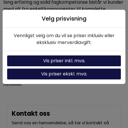
lang erfaring og solid fagkompetanse bistår vi kunder
med alt fra enkeltkomponenter til komplette
hydrauliske systemer.
Velg prisvisning
Vennligst velg om du vil se priser inklusiv eller
Nyttige linker
eksklusiv merverdiavgift.
Hydraulikk-kalkulator
Om oss
Vis priser inkl. mva.
Kontakt oss
Vis priser ekskl. mva.
Nyheter
Kontakt oss
Send oss en henvendelse, så tar vi kontakt så