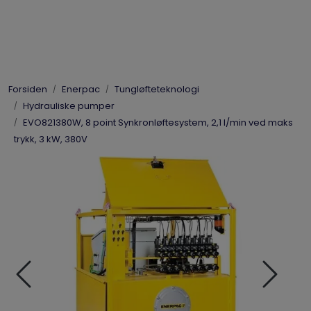
Skip to main content
Elpress
Forsiden
Enerpac
Tungløfteteknologi
Enerpac
Hydrauliske pumper
EVO821380W, 8 point Synkronløftesystem, 2,1 l/min ved maks
Hydraulikk
trykk, 3 kW, 380V
Dynaset
Vinsjer
Vis priser
inkl. mva.