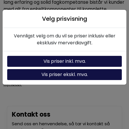
lang erfaring og solid fagkompetanse bistår vi kunder
med alt fra enkeltkomponenter til komplette
hydrauliske systemer.
Velg prisvisning
Vennligst velg om du vil se priser inklusiv eller
Nyttige linker
eksklusiv merverdiavgift.
Hydraulikk-kalkulator
Om oss
Vis priser inkl. mva.
Kontakt oss
Vis priser ekskl. mva.
Nyheter
Kontakt oss
Send oss en henvendelse, så tar vi kontakt så