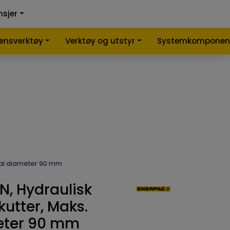
0
0
nsjer
nlign
Infosenter
Favoritter
Logg inn
lensverktøy
Verktøy og utstyr
Systemkomponen
ial diameter 90 mm
, Hydraulisk
kutter, Maks.
eter 90 mm