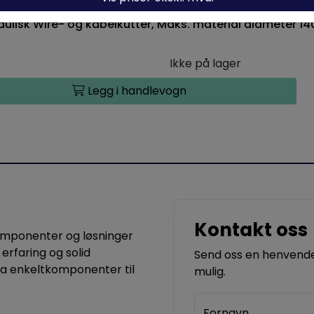
aulisk Wire- og kabelkutter, Maks. material diameter 1
Ikke på lager
Legg i handlevogn
Kontakt oss
komponenter og løsninger
 erfaring og solid
Send oss en henvendel
ra enkeltkomponenter til
mulig.
Fornavn