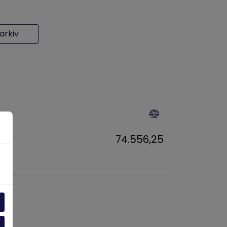
rkiv
74.556,25