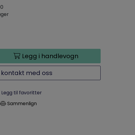
90
ager
Legg i handlevogn
 kontakt med oss
Legg til favoritter
Sammenlign