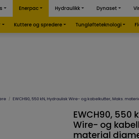
ss
Enerpac
Hydraulikk
Dynaset
Vi
k-kalkulator
Samme
r
Kuttere og spredere
Tungløfteteknologi
F
ere
EWCH90, 550 kN, Hydraulisk Wire- og kabelkutter, Maks. mater
EWCH90, 550 kN
Wire- og kabel
material diam