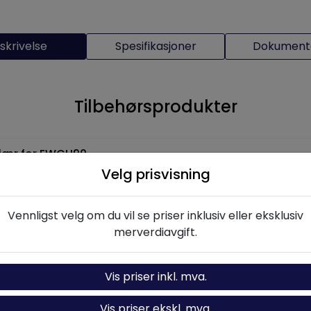
skrivelse
Spesifikasjoner
Dokumenta
Tilbehørsprodukter
jær for EWCH90
Velg prisvisning
Ikke på lager
Vennligst velg om du vil se priser inklusiv eller eksklusiv
Legg i handlevogn
merverdiavgift.
Vis priser inkl. mva.
Alternative produkter
Vis priser ekskl. mva.