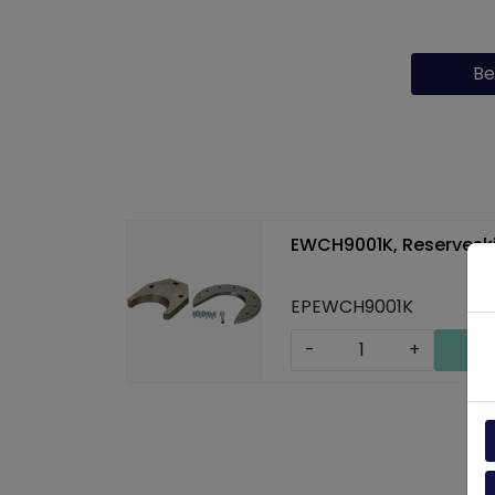
Be
EWCH9001K, Reservesk
EPEWCH9001K
-
+