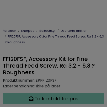
Skip to main content
Elpress
Forsiden
Enerpac
Bolteutstyr
Usorterte artikler
Enerpac
FF120FSF, Accessory Kit for Fine Thread Feed Screw, Ra 3,2 - 6,3
? Roughness
Hydraulikk
FF120FSF, Accessory Kit for Fine
Dynaset
Thread Feed Screw, Ra 3,2 - 6,3 ?
Roughness
Vinsjer
Produktnummer:
EPFF120FSF
Lagerbeholdning:
Ikke på lager
Vis priser
inkl. mva.
Ta kontakt for pris