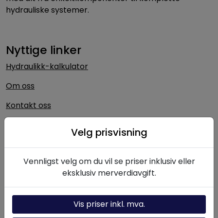
hydrauliske systemer.
Nyttige linker
Hydraulikk-kalkulator
Om oss
Kontakt oss
Nyheter
Velg prisvisning
Vennligst velg om du vil se priser inklusiv eller
eksklusiv merverdiavgift.
Kontakt oss
Send oss en henvendelse, så tar vi kontakt så
snart som mulig.
Vis priser inkl. mva.