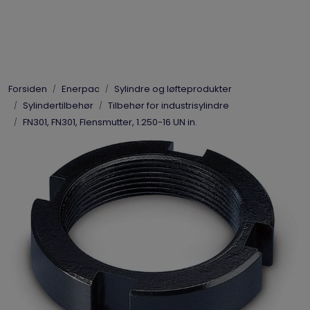
Skip to main content
Elpress
Forsiden
Enerpac
Sylindre og løfteprodukter
Enerpac
Sylindertilbehør
Tilbehør for industrisylindre
FN301, FN301, Flensmutter, 1.250-16 UN in.
Hydraulikk
Dynaset
Vinsjer
Vis priser
inkl. mva.