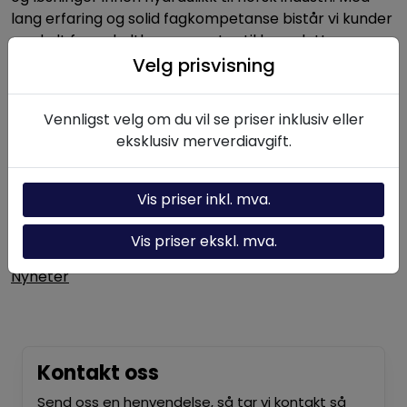
lang erfaring og solid fagkompetanse bistår vi kunder
med alt fra enkeltkomponenter til komplette
hydrauliske systemer.
Velg prisvisning
Vennligst velg om du vil se priser inklusiv eller
Nyttige linker
eksklusiv merverdiavgift.
Hydraulikk-kalkulator
Vis priser inkl. mva.
Om oss
Kontakt oss
Vis priser ekskl. mva.
Nyheter
Kontakt oss
Send oss en henvendelse, så tar vi kontakt så