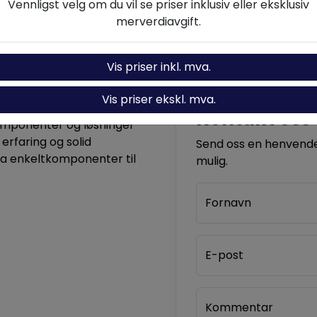
Vennligst velg om du vil se priser inklusiv eller eksklusiv
merverdiavgift.
Vis priser inkl. mva.
Vis priser ekskl. mva.
Kontakt oss
komponenter og løsninger
 erfaring og solid
Send oss en henvendel
ra enkeltkomponenter til
mulig.
Fornavn
E-post
Kommentar