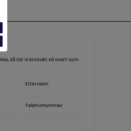
se, så tar vi kontakt så snart som
Etternavn
Telefonnummer