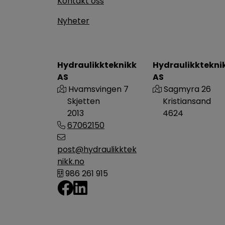
Kontakt oss
Nyheter
Hydraulikkteknikk
Hydraulikktekni
AS
AS
Hvamsvingen 7
Sagmyra 26
Skjetten
Kristiansand
2013
4624
67062150
post@hydraulikktek
nikk.no
986 261 915