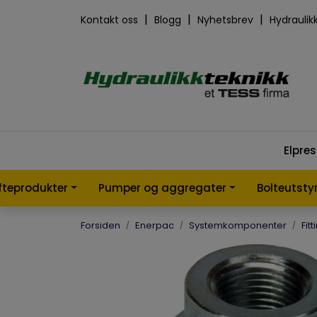
Skip to main content
|
|
|
Kontakt oss
Blogg
Nyhetsbrev
Hydraulik
Elpre
øfteprodukter
Pumper og aggregater
Bolteutsty
Forsiden
Enerpac
Systemkomponenter
Fitt