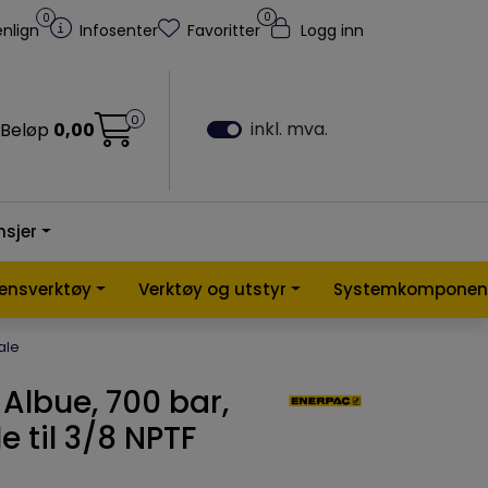
0
0
nlign
Infosenter
Favoritter
Logg inn
0
inkl. mva.
Beløp
0,00
nsjer
lensverktøy
Verktøy og utstyr
Systemkomponen
ale
, Albue, 700 bar,
 til 3/8 NPTF