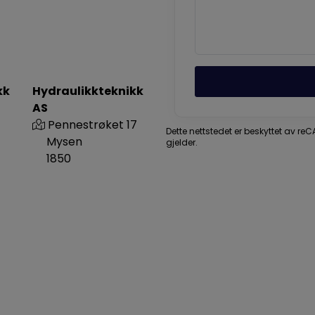
kk
Hydraulikkteknikk
AS
Pennestrøket 17
Dette nettstedet er beskyttet av r
Mysen
gjelder.
1850