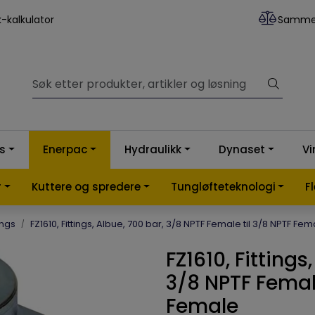
k-kalkulator
Samme
ss
Enerpac
Hydraulikk
Dynaset
Vi
r
Kuttere og spredere
Tungløfteteknologi
F
ings
FZ1610, Fittings, Albue, 700 bar, 3/8 NPTF Female til 3/8 NPTF Fem
FZ1610, Fittings
3/8 NPTF Female
Female