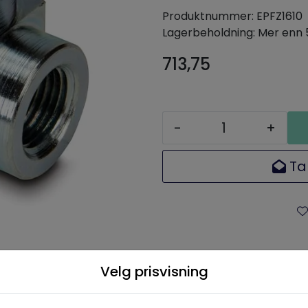
Produktnummer:
EPFZ1610
Lagerbeholdning:
Mer enn 
713,75
-
+
Ta
Velg prisvisning
skrivelse
Spesifikasjoner
Dokumenta