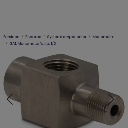
Skip to main content
Elpress
Forsiden
Enerpac
Systemkomponenter
Manometre
Enerpac
GA1, Manometerfeste, 1/2
Hydraulikk
Dynaset
Vinsjer
Vis priser
inkl. mva.