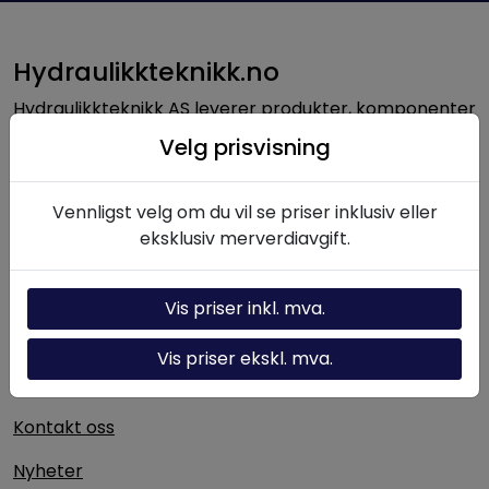
Hydraulikkteknikk.no
Hydraulikkteknikk AS leverer produkter, komponenter
og løsninger innen hydraulikk til norsk industri. Med
Velg prisvisning
lang erfaring og solid fagkompetanse bistår vi kunder
med alt fra enkeltkomponenter til komplette
Vennligst velg om du vil se priser inklusiv eller
hydrauliske systemer.
eksklusiv merverdiavgift.
Nyttige linker
Vis priser inkl. mva.
Hydraulikk-kalkulator
Vis priser ekskl. mva.
Om oss
Kontakt oss
Nyheter