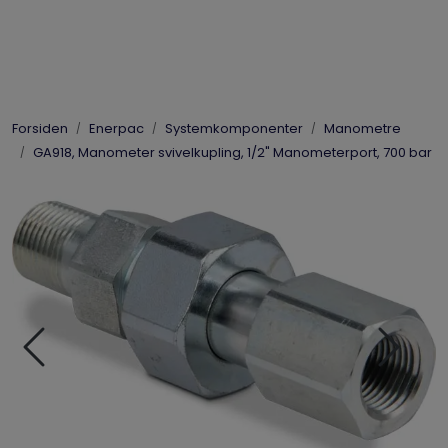
Skip to main content
Elpress
Forsiden
Enerpac
Systemkomponenter
Manometre
Enerpac
GA918, Manometer svivelkupling, 1/2" Manometerport, 700 bar
Hydraulikk
Dynaset
Vinsjer
Vis priser
inkl. mva.