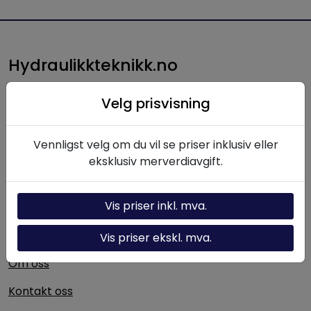
Hydraulikkteknikk.no
Hydraulikkteknikk AS leverer produkter, komponenter
Velg prisvisning
og løsninger innen hydraulikk til norsk industri. Med
lang erfaring og solid fagkompetanse bistår vi kunder
med alt fra enkeltkomponenter til komplette
Vennligst velg om du vil se priser inklusiv eller
hydrauliske systemer.
eksklusiv merverdiavgift.
Vis priser inkl. mva.
Nyttige linker
Hydraulikk-kalkulator
Vis priser ekskl. mva.
Om oss
Kontakt oss