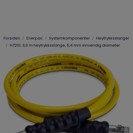
Skip to main content
Elpress
Forsiden
Enerpac
Systemkomponenter
Høytrykksslanger
Enerpac
H7210, 3,0 m høytrykksslange, 6,4 mm innvendig diameter
Hydraulikk
Dynaset
Vinsjer
Vis priser
inkl. mva.