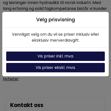
og løsninger innen hydraulikk til norsk industri. Med
lang erfaring og solid fagkompetanse bistår vi kunder
med alt fra enkeltkomponenter til komplette
Velg prisvisning
hydrauliske systemer.
Vennligst velg om du vil se priser inklusiv eller
Nyttige linker
eksklusiv merverdiavgift.
Hydraulikk-kalkulator
Vis priser inkl. mva.
Om oss
Vis priser ekskl. mva.
Kontakt oss
Nyheter
Kontakt oss