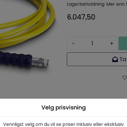
Lagerbeholdning:
Mer enn 
6.047,50
-
+
Ta
Velg prisvisning
skrivelse
Spesifikasjoner
Dokumenta
Vennligst velg om du vil se priser inklusiv eller eksklusiv