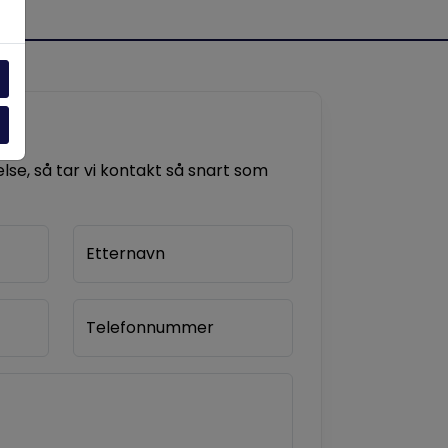
se, så tar vi kontakt så snart som
Etternavn
Telefonnummer