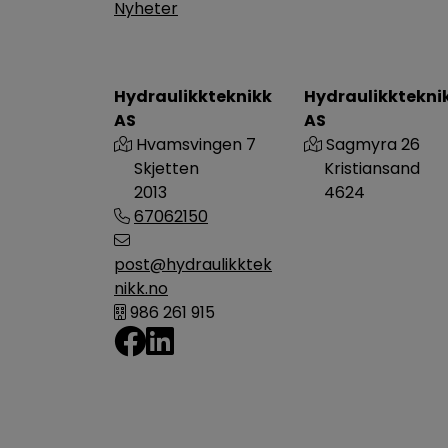
Nyheter
Hydraulikkteknikk
Hydraulikktekni
AS
AS
Hvamsvingen 7
Sagmyra 26
Skjetten
Kristiansand
2013
4624
67062150
post@hydraulikktek
nikk.no
986 261 915