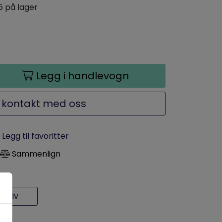
5 på lager
Legg i handlevogn
 kontakt med oss
Legg til favoritter
Sammenlign
rkiv