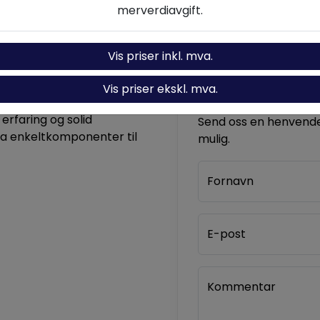
merverdiavgift.
Vis priser inkl. mva.
Vis priser ekskl. mva.
Kontakt oss
komponenter og løsninger
 erfaring og solid
Send oss en henvendel
ra enkeltkomponenter til
mulig.
Fornavn
E-post
Kommentar