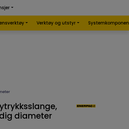
0
0
nsjer
nlign
Infosenter
Favoritter
Logg inn
lensverktøy
Verktøy og utstyr
Systemkomponen
ameter
øytrykksslange,
dig diameter