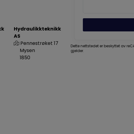
kk
Hydraulikkteknikk
AS
Pennestrøket 17
Dette nettstedet er beskyttet av r
Mysen
gjelder.
1850