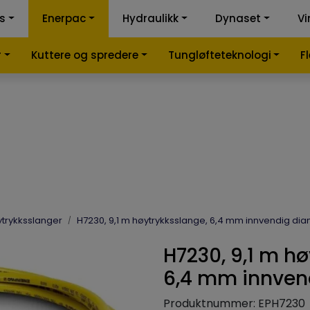
ss
Enerpac
Hydraulikk
Dynaset
Vi
k-kalkulator
Samme
r
Kuttere og spredere
Tungløfteteknologi
F
trykksslanger
H7230, 9,1 m høytrykksslange, 6,4 mm innvendig di
H7230, 9,1 m h
6,4 mm innven
Produktnummer:
EPH7230