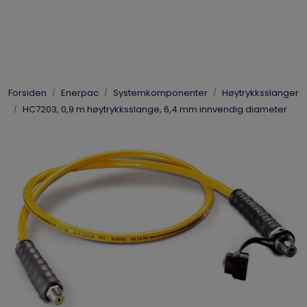
Skip to main content
Elpress
Forsiden
Enerpac
Systemkomponenter
Høytrykksslanger
Enerpac
HC7203, 0,9 m høytrykksslange, 6,4 mm innvendig diameter
Hydraulikk
Dynaset
Vinsjer
Vis priser
inkl. mva.