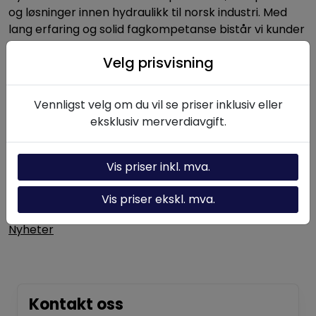
og løsninger innen hydraulikk til norsk industri. Med
lang erfaring og solid fagkompetanse bistår vi kunder
med alt fra enkeltkomponenter til komplette
Velg prisvisning
hydrauliske systemer.
Vennligst velg om du vil se priser inklusiv eller
Nyttige linker
eksklusiv merverdiavgift.
Hydraulikk-kalkulator
Vis priser inkl. mva.
Om oss
Vis priser ekskl. mva.
Kontakt oss
Nyheter
Kontakt oss