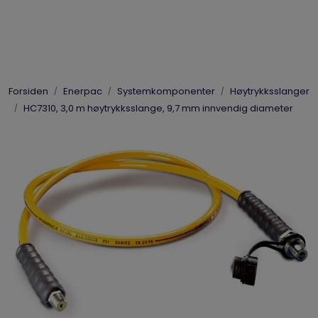
Skip to main content
Elpress
Forsiden
Enerpac
Systemkomponenter
Høytrykksslanger
Enerpac
HC7310, 3,0 m høytrykksslange, 9,7 mm innvendig diameter
Hydraulikk
Dynaset
Vinsjer
Vis priser
inkl. mva.