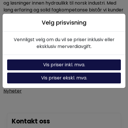
og løsninger innen hydraulikk til norsk industri. Med
lang erfaring og solid fagkompetanse bistår vi kunder
med alt fra enkeltkomponenter til komplette
Velg prisvisning
hydrauliske systemer.
Vennligst velg om du vil se priser inklusiv eller
Nyttige linker
eksklusiv merverdiavgift.
Hydraulikk-kalkulator
Vis priser inkl. mva.
Om oss
Vis priser ekskl. mva.
Kontakt oss
Nyheter
Kontakt oss