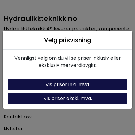
Hydraulikkteknikk.no
Hydraulikkteknikk AS leverer produkter, komponenter
og løsninger innen hydraulikk til norsk industri. Med
Velg prisvisning
lang erfaring og solid fagkompetanse bistår vi kunder
med alt fra enkeltkomponenter til komplette
hydrauliske systemer.
Vennligst velg om du vil se priser inklusiv eller
eksklusiv merverdiavgift.
Nyttige linker
Vis priser inkl. mva.
Hydraulikk-kalkulator
Vis priser ekskl. mva.
Om oss
Kontakt oss
Nyheter