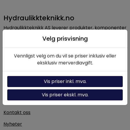
Hydraulikkteknikk.no
Hydraulikkteknikk AS leverer produkter, komponenter
og løsninger innen hydraulikk til norsk industri. Med
Velg prisvisning
lang erfaring og solid fagkompetanse bistår vi kunder
med alt fra enkeltkomponenter til komplette
hydrauliske systemer.
Vennligst velg om du vil se priser inklusiv eller
eksklusiv merverdiavgift.
Nyttige linker
Vis priser inkl. mva.
Hydraulikk-kalkulator
Vis priser ekskl. mva.
Om oss
Kontakt oss
Nyheter