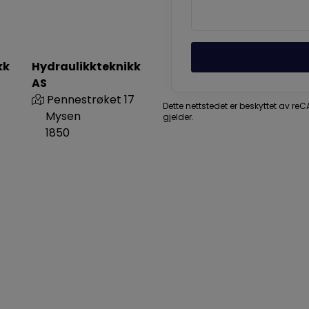
kk
Hydraulikkteknikk
AS
Pennestrøket 17
Dette nettstedet er beskyttet av r
Mysen
gjelder.
1850