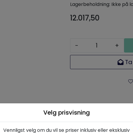
Lagerbeholdning:
Ikke på l
12.017,50
-
+
Ta
Velg prisvisning
Beskrivelse
Spesifikasjoner
Vennligst velg om du vil se priser inklusiv eller eksklusiv