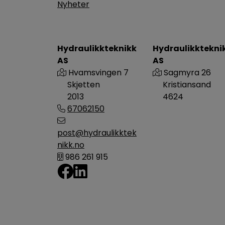
Nyheter
Hydraulikkteknikk
Hydraulikktekni
AS
AS
Hvamsvingen 7
Sagmyra 26
Skjetten
Kristiansand
2013
4624
67062150
post@hydraulikktek
nikk.no
986 261 915