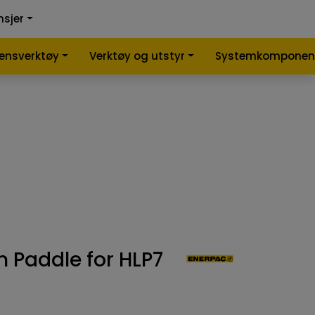
0
0
nsjer
nlign
Infosenter
Favoritter
Logg inn
lensverktøy
Verktøy og utstyr
Systemkomponen
n Paddle for HLP7