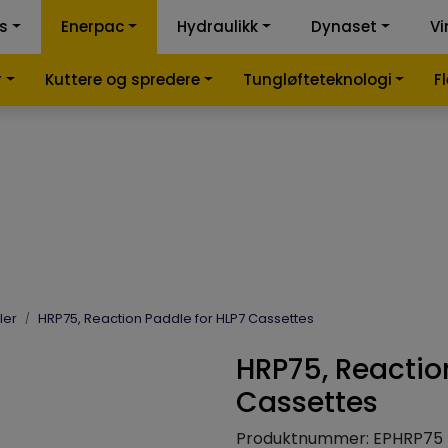
ss
Enerpac
Hydraulikk
Dynaset
Vi
k-kalkulator
Samme
r
Kuttere og spredere
Tungløfteteknologi
F
ler
HRP75, Reaction Paddle for HLP7 Cassettes
HRP75, Reactio
Cassettes
Produktnummer:
EPHRP75