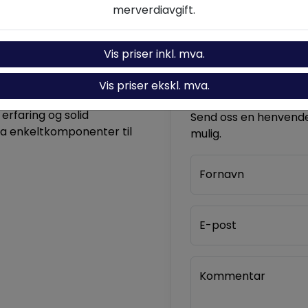
merverdiavgift.
Vis priser inkl. mva.
Vis priser ekskl. mva.
Kontakt oss
komponenter og løsninger
 erfaring og solid
Send oss en henvendel
ra enkeltkomponenter til
mulig.
Fornavn
E-post
Kommentar