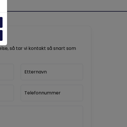
se, så tar vi kontakt så snart som
Etternavn
Telefonnummer