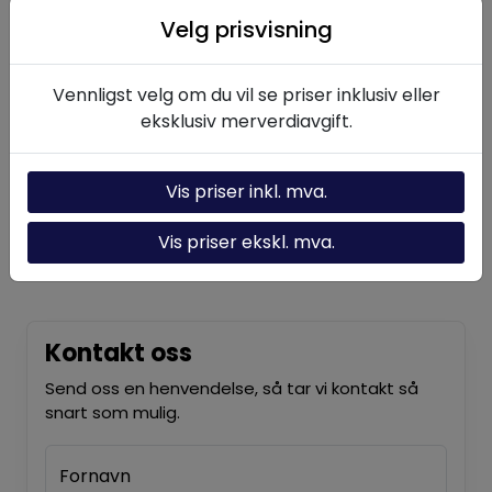
Velg prisvisning
Nyttige linker
Vennligst velg om du vil se priser inklusiv eller
Hydraulikk-kalkulator
eksklusiv merverdiavgift.
Om oss
Vis priser inkl. mva.
Kontakt oss
Nyheter
Vis priser ekskl. mva.
Kontakt oss
Send oss en henvendelse, så tar vi kontakt så
snart som mulig.
Fornavn