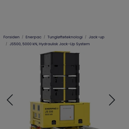
Skip to main content
Elpress
Forsiden
Enerpac
Tungløfteteknologi
Jack-up
Enerpac
JS500, 5000 kN, Hydraulisk Jack-Up System
Hydraulikk
Dynaset
Vinsjer
Vis priser
inkl. mva.