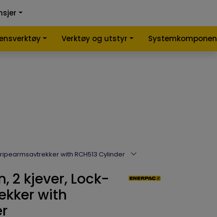
0
0
nsjer
nlign
Infosenter
Favoritter
Logg inn
lensverktøy
Verktøy og utstyr
Systemkomponen
-Gripearmsavtrekker with RCH513 Cylinder
, 2 kjever, Lock-
ekker with
er