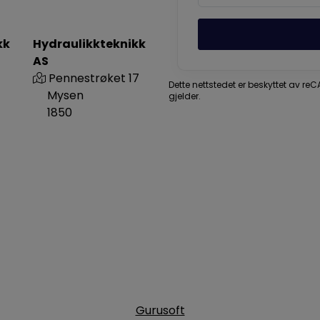
kk
Hydraulikkteknikk
AS
Pennestrøket 17
Dette nettstedet er beskyttet av r
Mysen
gjelder.
1850
Gurusoft