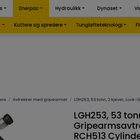
ss
Enerpac
Hydraulikk
Dynaset
Vi
k-kalkulator
Samme
r
Kuttere og spredere
Tungløfteteknologi
F
ere
Avtrekker med gripearmer
LGH253, 53 tonn, 2 kjever, Lock
LGH253, 53 tonn
Gripearmsavtr
RCH513 Cylind