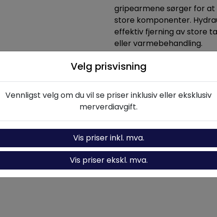
gripearmene sørger for at
store komponenter. Hydraul
effektiv fjerning av store ta
eller varmebehandling.
Velg prisvisning
skrivelse
Spesifikasjoner
Dokumenta
Vennligst velg om du vil se priser inklusiv eller eksklusiv
merverdiavgift.
Vis priser inkl. mva.
pissbeskytter for gripearmavtrekker
Vis priser ekskl. mva.