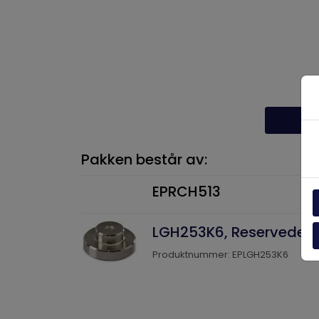
Be
Pakken består av:
EPRCH513
LGH253K6, Reservedel s
Produktnummer: EPLGH253K6