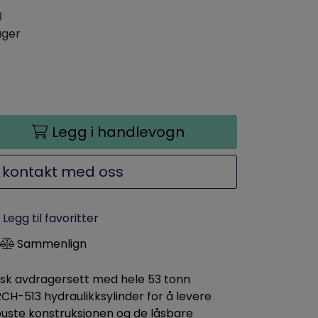
3
ager
Legg i handlevogn
 kontakt med oss
Legg til favoritter
Sammenlign
isk avdragersett med hele 53 tonn
CH-513 hydraulikksylinder for å levere
buste konstruksjonen og de låsbare