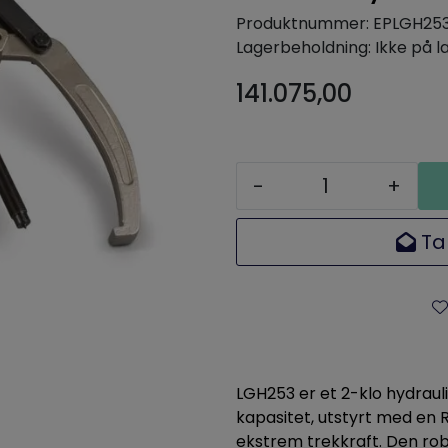
Produktnummer:
EPLGH25
Lagerbeholdning:
Ikke på l
141.075,00
-
+
Ta
LGH253 er et 2-klo hydraul
kapasitet, utstyrt med en R
ekstrem trekkraft. Den ro