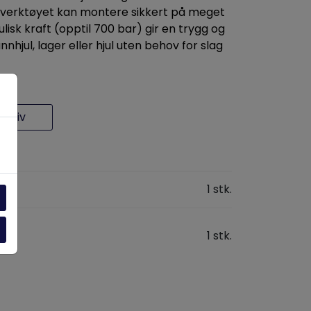
 verktøyet kan montere sikkert på meget
isk kraft (opptil 700 bar) gir en trygg og
nnhjul, lager eller hjul uten behov for slag
rkiv
1 stk.
1 stk.