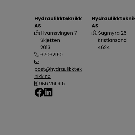
Hydraulikkteknikk
Hydraulikktekni
AS
AS
Hvamsvingen 7
Sagmyra 26
Skjetten
Kristiansand
2013
4624
67062150
post@hydraulikktek
nikk.no
986 261 915