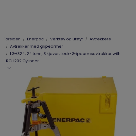
Skip to main content
Elpress
Forsiden
Enerpac
Verktøy og utstyr
Avtrekkere
Enerpac
Avtrekker med gripearmer
LGH324, 24 tonn, 3 kjever, Lock-Gripearmsavtrekker with
Hydraulikk
RCH202 Cylinder
Dynaset
Vinsjer
Vis priser
inkl. mva.