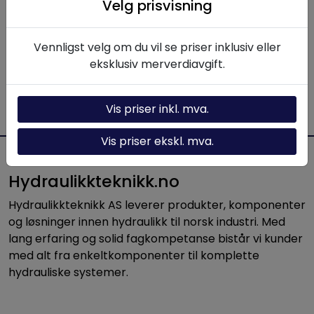
Velg prisvisning
LGH24K6, Reservedel
spissbeskytter for
1 stk.
Vennligst velg om du vil se priser inklusiv eller
gripearmavtrekker
eksklusiv merverdiavgift.
Produktnummer: EPLGH24K6
Vis priser inkl. mva.
Vis priser ekskl. mva.
Hydraulikkteknikk.no
Hydraulikkteknikk AS leverer produkter, komponenter
og løsninger innen hydraulikk til norsk industri. Med
lang erfaring og solid fagkompetanse bistår vi kunder
med alt fra enkeltkomponenter til komplette
hydrauliske systemer.