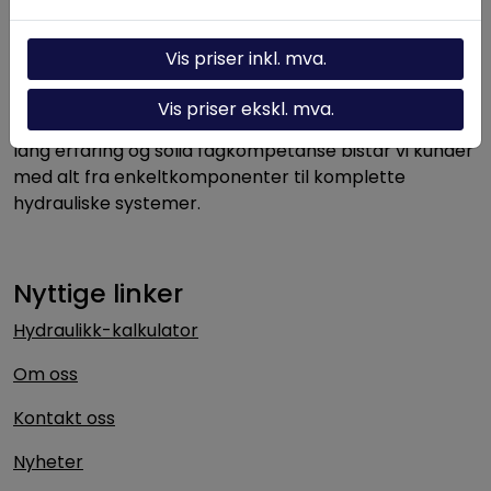
Hydraulikkteknikk.no
Vis priser inkl. mva.
Hydraulikkteknikk AS leverer produkter, komponenter
Vis priser ekskl. mva.
og løsninger innen hydraulikk til norsk industri. Med
lang erfaring og solid fagkompetanse bistår vi kunder
med alt fra enkeltkomponenter til komplette
hydrauliske systemer.
Nyttige linker
Hydraulikk-kalkulator
Om oss
Kontakt oss
Nyheter