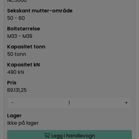
NC5060
50 - 60
M33 - M39
50 tonn
490 kN
89.131,25
-
+
Ikke på lager
Legg i handlevogn