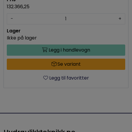
132.366,25
-
+
Ikke på lager
Legg i handlevogn
Se variant
Legg til favoritter