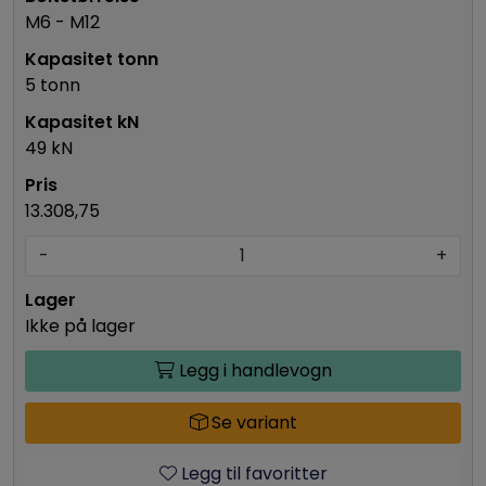
M6 - M12
5 tonn
49 kN
13.308,75
-
+
Ikke på lager
Legg i handlevogn
Se variant
Legg til favoritter