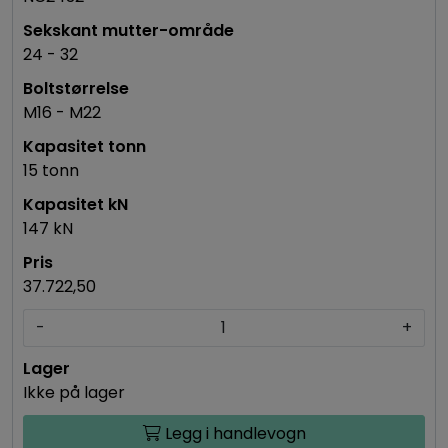
24 - 32
M16 - M22
15 tonn
147 kN
37.722,50
-
+
Ikke på lager
Legg i handlevogn