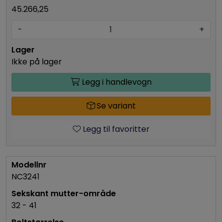
45.266,25
-
+
Ikke på lager
Legg i handlevogn
Se variant
Legg til favoritter
NC3241
32 - 41