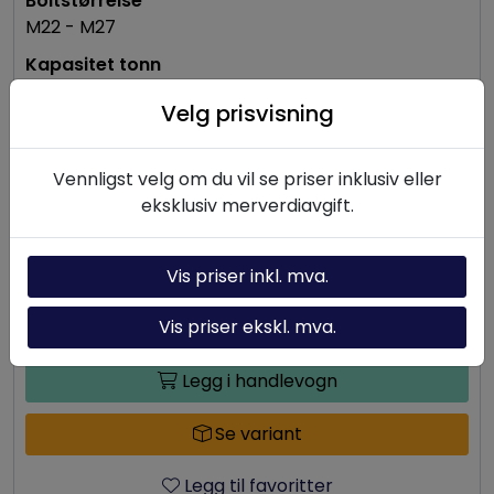
M22 - M27
20 tonn
Velg prisvisning
196 kN
Vennligst velg om du vil se priser inklusiv eller
eksklusiv merverdiavgift.
47.187,50
-
+
Vis priser inkl. mva.
Vis priser ekskl. mva.
Ikke på lager
Legg i handlevogn
Se variant
Legg til favoritter