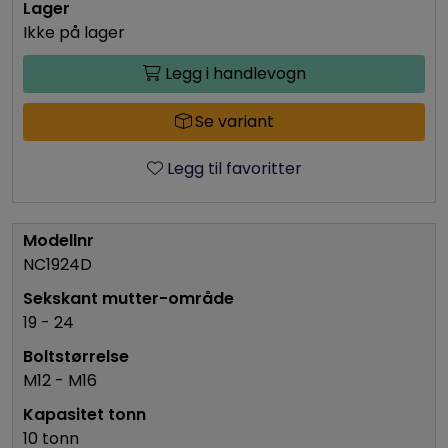
Ikke på lager
Legg i handlevogn
Se variant
Legg til favoritter
NC1924D
19 - 24
M12 - M16
10 tonn