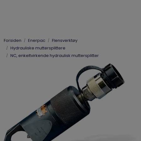
Skip to main content
Elpress
Forsiden
Enerpac
Flensverktøy
Enerpac
Hydrauliske muttersplittere
NC, enkeltvirkende hydraulisk muttersplitter
Hydraulikk
Dynaset
Vinsjer
Vis priser
inkl. mva.