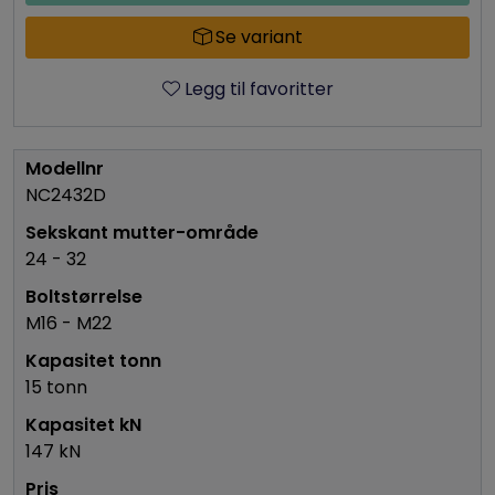
Se variant
Legg til favoritter
NC2432D
24 - 32
M16 - M22
15 tonn
147 kN