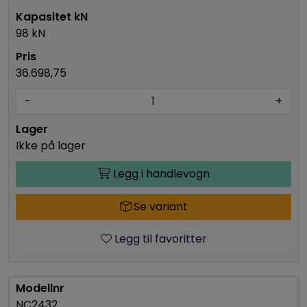
98 kN
36.698,75
-
+
Ikke på lager
Legg i handlevogn
Se variant
Legg til favoritter
NC2432