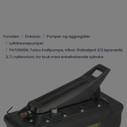
Skip to main content
Elpress
Forsiden
Enerpac
Pumper og aggregater
Enerpac
Luftdrevnepumper
PATG1105N, Turbo II luftpumpe, hånd-/fotbetjent 3/3 løpeventil,
Hydraulikk
3,7 L nyttevolum, for bruk med enkeltvirkende sylindre
Dynaset
Vinsjer
Vis priser
inkl. mva.