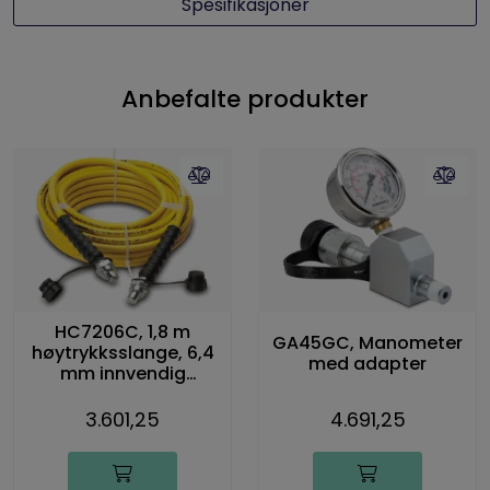
Spesifikasjoner
Anbefalte produkter
HC7206C, 1,8 m
GA45GC, Manometer
høytrykksslange, 6,4
med adapter
mm innvendig
diameter
3.601,25
4.691,25