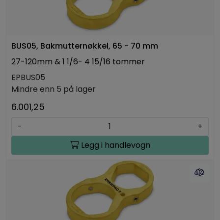
BUS05, Bakmutternøkkel, 65 - 70 mm
27-120mm & 1 1/6- 4 15/16 tommer
EPBUS05
Mindre enn 5 på lager
6.001,25
-
+
Legg i handlevogn