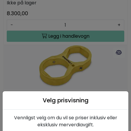
Ikke på lager
8.300,00
-
+
Legg i handlevogn
BUS10, Bakmutternøkkel, 95 - 100 mm
Velg prisvisning
27-120mm & 1 1/6- 4 15/16 tommer
EPBUS10
Vennligst velg om du vil se priser inklusiv eller
Ikke på lager
eksklusiv merverdiavgift.