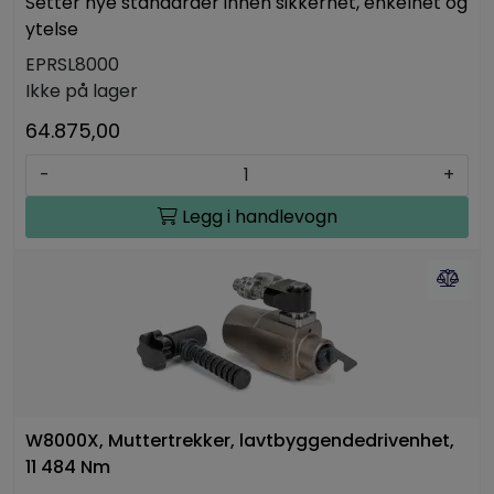
Setter nye standarder innen sikkerhet, enkelhet og
ytelse
EPRSL8000
Ikke på lager
64.875,00
-
+
Legg i handlevogn
W8000X, Muttertrekker, lavtbyggendedrivenhet,
11 484 Nm