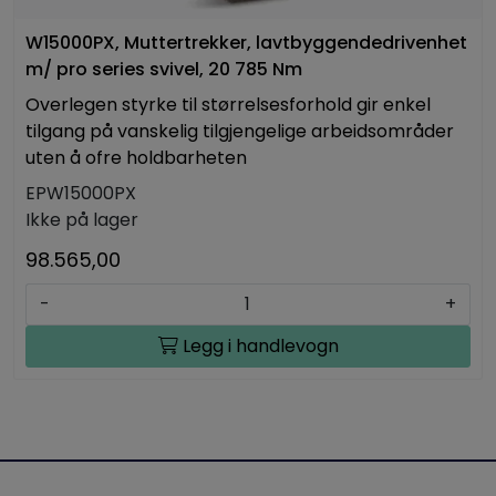
W15000PX, Muttertrekker, lavtbyggendedrivenhet
m/ pro series svivel, 20 785 Nm
Overlegen styrke til størrelsesforhold gir enkel
tilgang på vanskelig tilgjengelige arbeidsområder
uten å ofre holdbarheten
EPW15000PX
Ikke på lager
98.565,00
-
+
Legg i handlevogn