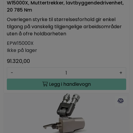
W15000X, Muttertrekker, lavtbyggendedrivenhet,
20 785 Nm
Overlegen styrke til størrelsesforhold gir enkel
tilgang på vanskelig tilgjengelige arbeidsområder
uten å ofre holdbarheten
EPW15000X
Ikke på lager
91.320,00
-
+
Legg i handlevogn