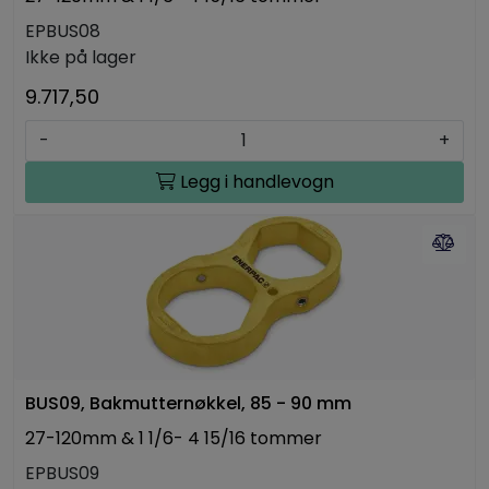
EPBUS08
Ikke på lager
9.717,50
-
+
Legg i handlevogn
BUS09, Bakmutternøkkel, 85 - 90 mm
27-120mm & 1 1/6- 4 15/16 tommer
EPBUS09