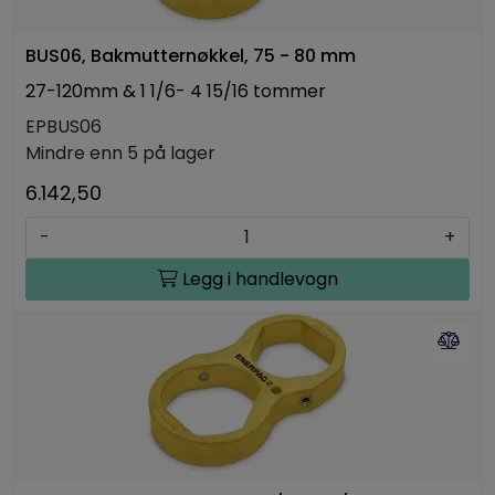
BUS06, Bakmutternøkkel, 75 - 80 mm
27-120mm & 1 1/6- 4 15/16 tommer
EPBUS06
Mindre enn 5 på lager
6.142,50
-
+
Legg i handlevogn