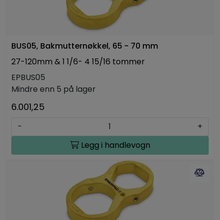
BUS05, Bakmutternøkkel, 65 - 70 mm
27-120mm & 1 1/6- 4 15/16 tommer
EPBUS05
Mindre enn 5 på lager
6.001,25
-
+
Legg i handlevogn