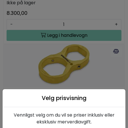
Ikke på lager
8.300,00
-
+
Legg i handlevogn
BUS10, Bakmutternøkkel, 95 - 100 mm
Velg prisvisning
27-120mm & 1 1/6- 4 15/16 tommer
EPBUS10
Vennligst velg om du vil se priser inklusiv eller
Ikke på lager
eksklusiv merverdiavgift.