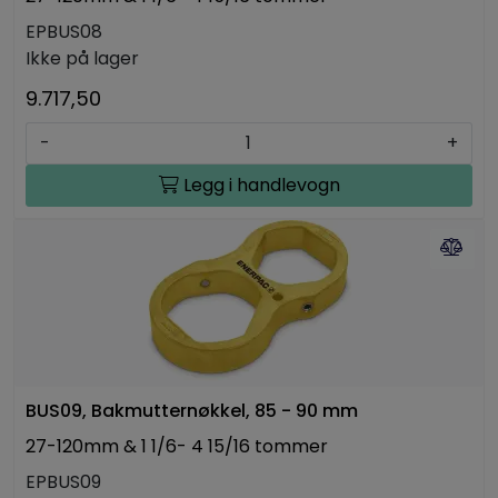
EPBUS08
Ikke på lager
9.717,50
-
+
Legg i handlevogn
BUS09, Bakmutternøkkel, 85 - 90 mm
27-120mm & 1 1/6- 4 15/16 tommer
EPBUS09