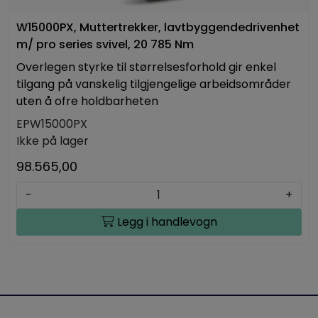
W15000PX, Muttertrekker, lavtbyggendedrivenhet
m/ pro series svivel, 20 785 Nm
Overlegen styrke til størrelsesforhold gir enkel
tilgang på vanskelig tilgjengelige arbeidsområder
uten å ofre holdbarheten
EPW15000PX
Ikke på lager
98.565,00
-
+
Legg i handlevogn