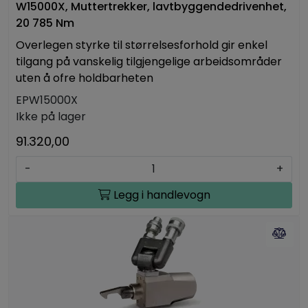
W15000X, Muttertrekker, lavtbyggendedrivenhet,
20 785 Nm
Overlegen styrke til størrelsesforhold gir enkel
tilgang på vanskelig tilgjengelige arbeidsområder
uten å ofre holdbarheten
EPW15000X
Ikke på lager
91.320,00
-
+
Legg i handlevogn