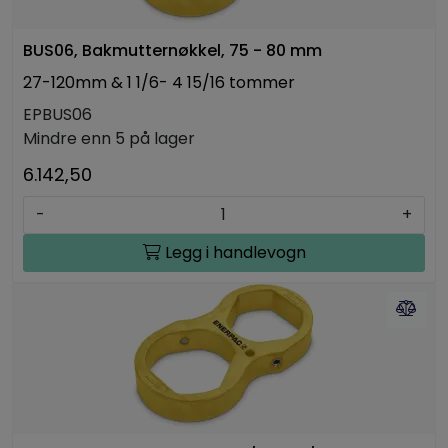
BUS06, Bakmutternøkkel, 75 - 80 mm
27-120mm & 1 1/6- 4 15/16 tommer
EPBUS06
Mindre enn 5 på lager
6.142,50
-
+
Legg i handlevogn