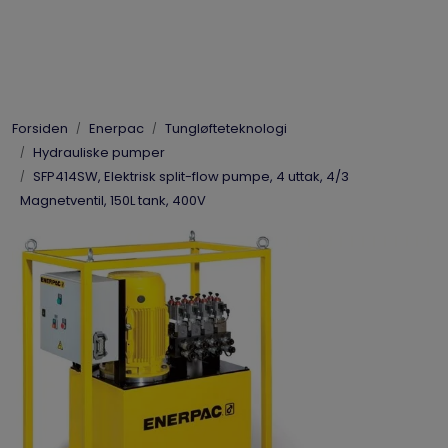
Skip to main content
Elpress
Forsiden
Enerpac
Tungløfteteknologi
Enerpac
Hydrauliske pumper
SFP414SW, Elektrisk split-flow pumpe, 4 uttak, 4/3
Hydraulikk
Magnetventil, 150L tank, 400V
Dynaset
Vinsjer
Vis priser
inkl. mva.