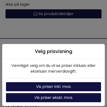
Ikke på lager
Se produktdetaljer
Velg prisvisning
Hydraulikkteknikk.no
Hydraulikkteknikk AS leverer produkter, komponenter
Vennligst velg om du vil se priser inklusiv eller
og løsninger innen hydraulikk til norsk industri. Med
eksklusiv merverdiavgift.
lang erfaring og solid fagkompetanse bistår vi kunder
med alt fra enkeltkomponenter til komplette
hydrauliske systemer.
Vis priser inkl. mva.
Vis priser ekskl. mva.
Nyttige linker