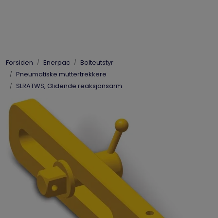
Skip to main content
Elpress
Forsiden
Enerpac
Bolteutstyr
Enerpac
Pneumatiske muttertrekkere
SLRATWS, Glidende reaksjonsarm
Hydraulikk
Dynaset
Vinsjer
Vis priser
inkl. mva.