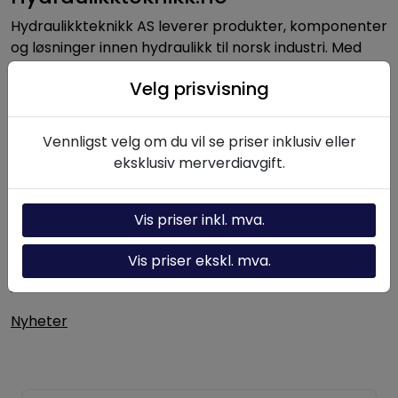
Hydraulikkteknikk AS leverer produkter, komponenter
og løsninger innen hydraulikk til norsk industri. Med
lang erfaring og solid fagkompetanse bistår vi kunder
Velg prisvisning
med alt fra enkeltkomponenter til komplette
hydrauliske systemer.
Vennligst velg om du vil se priser inklusiv eller
eksklusiv merverdiavgift.
Nyttige linker
Hydraulikk-kalkulator
Vis priser inkl. mva.
Om oss
Vis priser ekskl. mva.
Kontakt oss
Nyheter