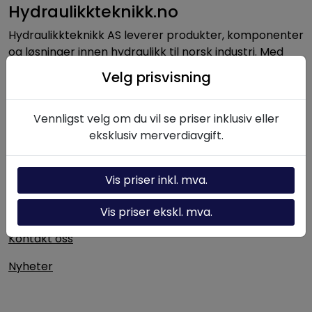
Hydraulikkteknikk.no
Hydraulikkteknikk AS leverer produkter, komponenter
og løsninger innen hydraulikk til norsk industri. Med
lang erfaring og solid fagkompetanse bistår vi kunder
Velg prisvisning
med alt fra enkeltkomponenter til komplette
hydrauliske systemer.
Vennligst velg om du vil se priser inklusiv eller
eksklusiv merverdiavgift.
Nyttige linker
Vis priser inkl. mva.
Hydraulikk-kalkulator
Om oss
Vis priser ekskl. mva.
Kontakt oss
Nyheter