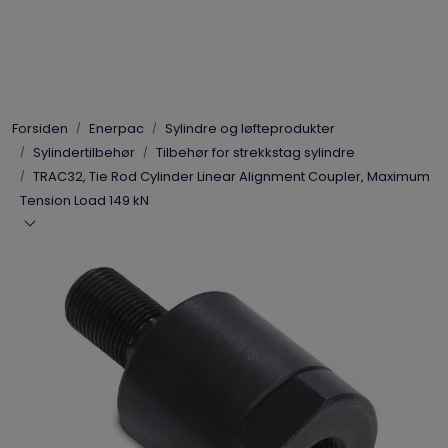
Skip to main content
Elpress
Forsiden
Enerpac
Sylindre og løfteprodukter
Enerpac
Sylindertilbehør
Tilbehør for strekkstag sylindre
TRAC32, Tie Rod Cylinder Linear Alignment Coupler, Maximum
Hydraulikk
Tension Load 149 kN
Dynaset
Vinsjer
Vis priser
inkl. mva.