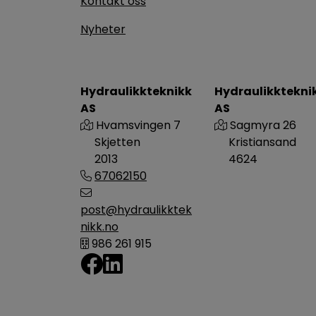
Kontakt oss
Nyheter
Hydraulikkteknikk
Hydraulikktekni
AS
AS
Hvamsvingen 7
Sagmyra 26
Skjetten
Kristiansand
2013
4624
67062150
post@hydraulikktek
nikk.no
986 261 915