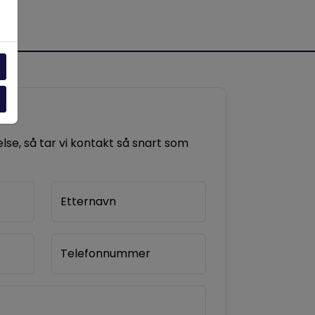
se, så tar vi kontakt så snart som
Etternavn
Telefonnummer