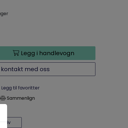
ager
Legg i handlevogn
 kontakt med oss
Legg til favoritter
Sammenlign
rkiv