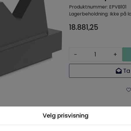
Produktnummer:
EPVB101
Lagerbeholdning:
Ikke på l
18.881,25
-
+
Ta
Velg prisvisning
skrivelse
Spesifikasjoner
Dokumenta