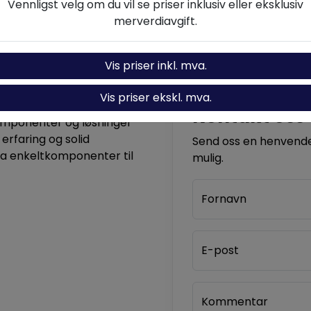
Vennligst velg om du vil se priser inklusiv eller eksklusiv
merverdiavgift.
Vis priser inkl. mva.
Vis priser ekskl. mva.
Kontakt oss
komponenter og løsninger
 erfaring og solid
Send oss en henvendel
ra enkeltkomponenter til
mulig.
Fornavn
E-post
Kommentar