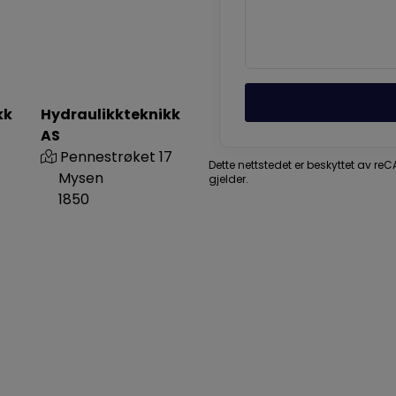
kk
Hydraulikkteknikk
AS
Pennestrøket 17
Dette nettstedet er beskyttet av r
Mysen
gjelder.
1850