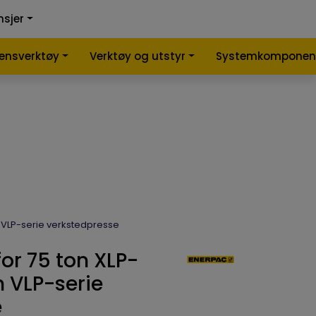
0
0
nsjer
nlign
Infosenter
Favoritter
Logg inn
lensverktøy
Verktøy og utstyr
Systemkomponen
on VLP-serie verkstedpresse
for 75 ton XLP-
n VLP-serie
e