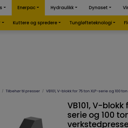
ss
Enerpac
Hydraulikk
Dynaset
Vi
k-kalkulator
Samme
r
Kuttere og spredere
Tungløfteteknologi
F
Tilbehør til presser
VB101, V-blokk for 75 ton XLP-serie og 100 t
VB101, V-blokk 
serie og 100 to
verkstedpress