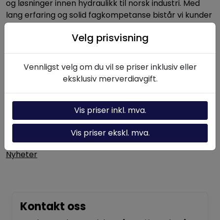
og løsninger innen hydraulikk til norsk industri. Med
lang erfaring og solid fagkompetanse bistår vi kunder
med alt fra enkeltkomponenter til komplette
Velg prisvisning
hydrauliske systemer.
Vennligst velg om du vil se priser inklusiv eller
Nyttige linker
eksklusiv merverdiavgift.
Hydraulikk-kalkulator
Vis priser inkl. mva.
Om oss
Vis priser ekskl. mva.
Kontakt oss
Nyheter
Kontakt oss