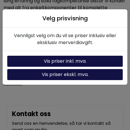
lang erfaring og solid fagkompetanse bistår vi kunder
med alt fra enkeltkomponenter til komplette
hydrauliske systemer.
Velg prisvisning
Vennligst velg om du vil se priser inklusiv eller
Nyttige linker
eksklusiv merverdiavgift.
Hydraulikk-kalkulator
Om oss
Vis priser inkl. mva.
Kontakt oss
Vis priser ekskl. mva.
Nyheter
Kontakt oss
Send oss en henvendelse, så tar vi kontakt så
snart som mulig.