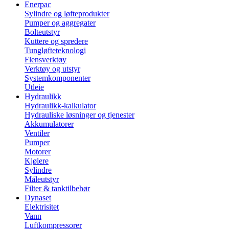
Enerpac
Sylindre og løfteprodukter
Pumper og aggregater
Bolteutstyr
Kuttere og spredere
Tungløfteteknologi
Flensverktøy
Verktøy og utstyr
Systemkomponenter
Utleie
Hydraulikk
Hydraulikk-kalkulator
Hydrauliske løsninger og tjenester
Akkumulatorer
Ventiler
Pumper
Motorer
Kjølere
Sylindre
Måleutstyr
Filter & tanktilbehør
Dynaset
Elektrisitet
Vann
Luftkompressorer