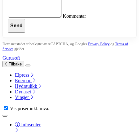
Kommentar
Send
Dette nettstedet er beskyttet av reCAPTCHA, og Googles
Privacy Policy
og
Terms of
Service
gjelder.
Gurusoft
Tilbake
Elpress
Enerpac
Hydraulikk
Dynaset
Vinsjer
Vis priser
inkl. mva.
Infosenter