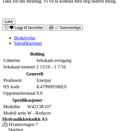
Takk for din melding. Vi vil ta kontakt med deg snarest mulig.
Lukk
Legg til favoritter
Sammenlign
Beskrivelse
Spesifikasjoner
Bolting
Utførelse
Sekskant overgang
Sekskant tommer
2 13/16 - 1 7/16
Generelt
Produsent
Enerpac
HS kode
8.479909596E9
Opprinnelsesland
0.0
Spesifikasjoner
Modellnr
W4213R107
Modell serie
W - Reducer
Hydraulikkteknikk AS
Hvamsvingen 7
Skjetten