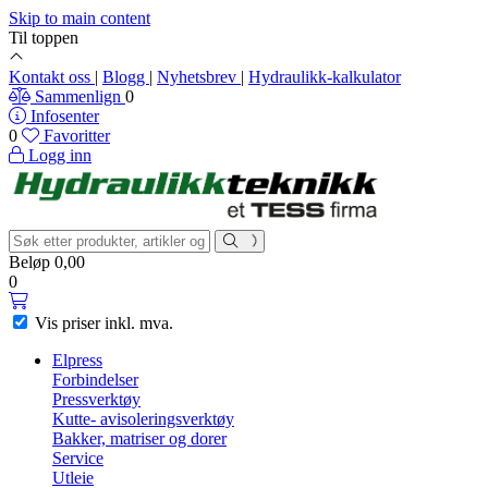
Skip to main content
Til toppen
Kontakt oss
|
Blogg
|
Nyhetsbrev
|
Hydraulikk-kalkulator
Sammenlign
0
Infosenter
0
Favoritter
Logg inn
Beløp
0,00
0
Vis priser
inkl. mva.
Elpress
Forbindelser
Pressverktøy
Kutte- avisoleringsverktøy
Bakker, matriser og dorer
Service
Utleie