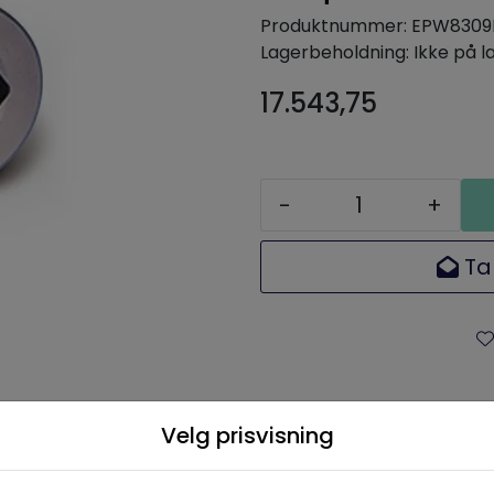
Produktnummer:
EPW8309
Lagerbeholdning:
Ikke på l
17.543,75
-
+
Ta
Velg prisvisning
Beskrivelse
Spesifikasjoner