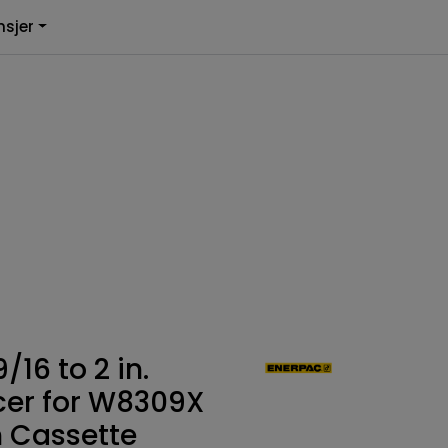
0
0
nsjer
nlign
Infosenter
Favoritter
Logg inn
16 to 2 in.
er for W8309X
 Cassette