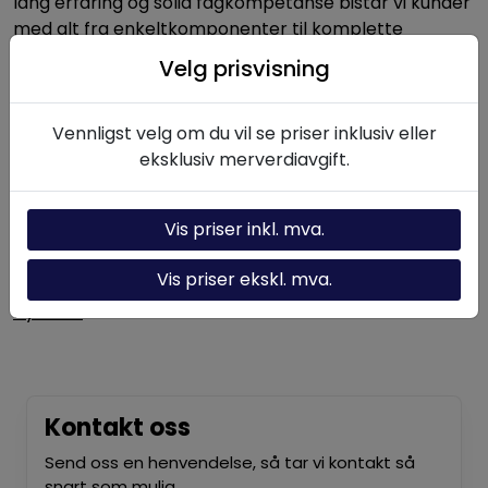
lang erfaring og solid fagkompetanse bistår vi kunder
med alt fra enkeltkomponenter til komplette
hydrauliske systemer.
Velg prisvisning
Vennligst velg om du vil se priser inklusiv eller
Nyttige linker
eksklusiv merverdiavgift.
Hydraulikk-kalkulator
Om oss
Vis priser inkl. mva.
Kontakt oss
Vis priser ekskl. mva.
Nyheter
Kontakt oss
Send oss en henvendelse, så tar vi kontakt så
snart som mulig.