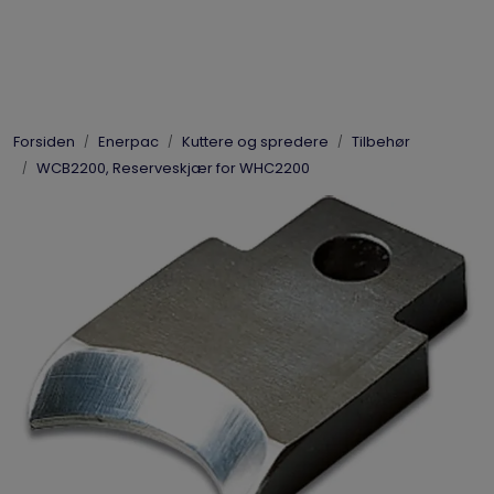
Skip to main content
Elpress
Forsiden
Enerpac
Kuttere og spredere
Tilbehør
Enerpac
WCB2200, Reserveskjær for WHC2200
Hydraulikk
Dynaset
Vinsjer
Vis priser
inkl. mva.