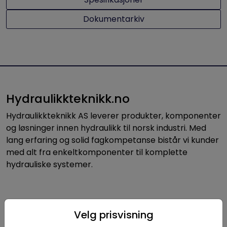
Dokumentarkiv
Hydraulikkteknikk.no
Hydraulikkteknikk AS leverer produkter, komponenter
og løsninger innen hydraulikk til norsk industri. Med
lang erfaring og solid fagkompetanse bistår vi kunder
med alt fra enkeltkomponenter til komplette
hydrauliske systemer.
Nyttige linker
Velg prisvisning
Hydraulikk-kalkulator