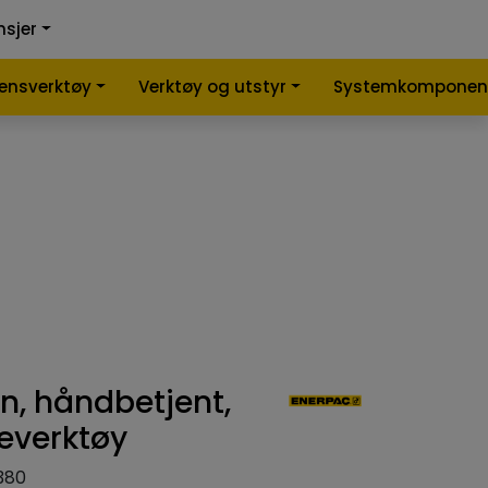
0
0
nsjer
nlign
Infosenter
Favoritter
Logg inn
lensverktøy
Verktøy og utstyr
Systemkomponen
, håndbetjent,
teverktøy
380