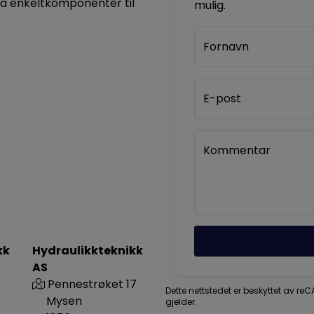
ra enkeltkomponenter til
mulig.
Fornavn
E-post
Kommentar
kk
Hydraulikkteknikk
AS
Pennestrøket 17
Dette nettstedet er beskyttet av r
Mysen
gjelder.