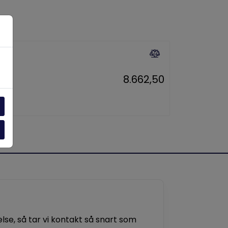
8.662,50
se, så tar vi kontakt så snart som