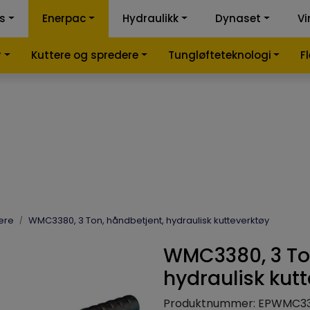
ss
Enerpac
Hydraulikk
Dynaset
Vi
k-kalkulator
Samme
r
Kuttere og spredere
Tungløfteteknologi
F
ere
WMC3380, 3 Ton, håndbetjent, hydraulisk kutteverktøy
WMC3380, 3 Ton
hydraulisk kut
Produktnummer:
EPWMC3