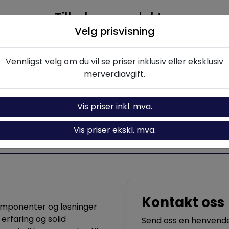
Tilbehørsprodukter
Velg prisvisning
ær for WHC3380
Vennligst velg om du vil se priser inklusiv eller eksklusiv
merverdiavgift.
Ikke på lager
Legg i handlevogn
Vis priser inkl. mva.
Vis priser ekskl. mva.
Kontakt oss
komponenter og løsninger
 erfaring og solid
Send oss en henvendel