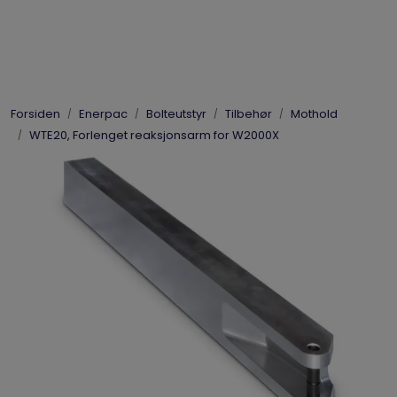
Skip to main content
Elpress
Forsiden
Enerpac
Bolteutstyr
Tilbehør
Mothold
Enerpac
WTE20, Forlenget reaksjonsarm for W2000X
Hydraulikk
Dynaset
Vinsjer
Vis priser
inkl. mva.