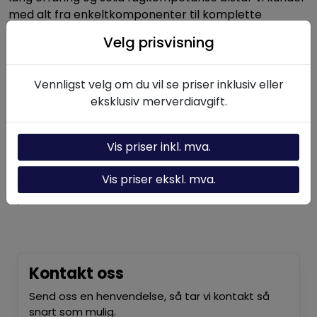
med alt fra enkeltkomponenter til komplette
hydrauliske systemer.
Velg prisvisning
Vennligst velg om du vil se priser inklusiv eller
Nyttige linker
eksklusiv merverdiavgift.
Hydraulikk-kalkulator
Om oss
Vis priser inkl. mva.
Kontakt oss
Vis priser ekskl. mva.
Nyheter
Kontakt oss
Send oss en henvendelse, så tar vi kontakt så
snart som mulig.